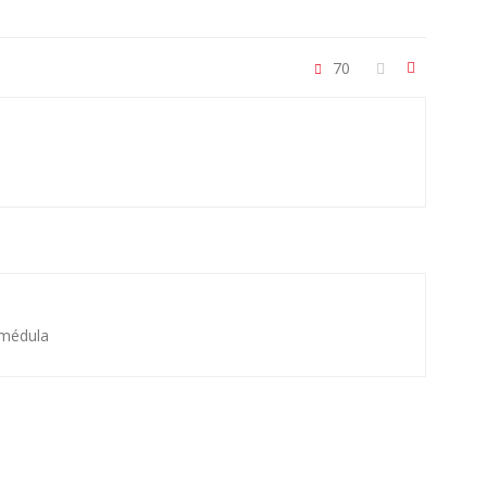
70
 médula