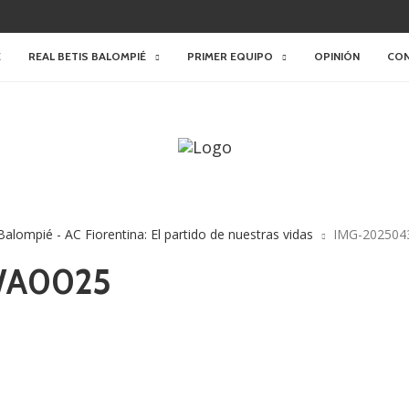
E
REAL BETIS BALOMPIÉ
PRIMER EQUIPO
OPINIÓN
CO
Balompié - AC Fiorentina: El partido de nuestras vidas
IMG-202504
WA0025