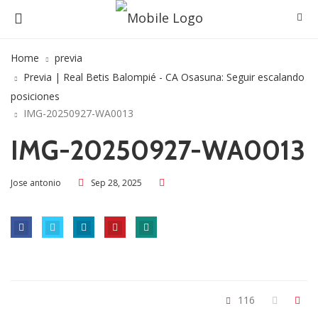
Home
previa
Previa | Real Betis Balompié - CA Osasuna: Seguir escalando
posiciones
IMG-20250927-WA0013
IMG-20250927-WA0013
Sep 28, 2025
Jose antonio
116