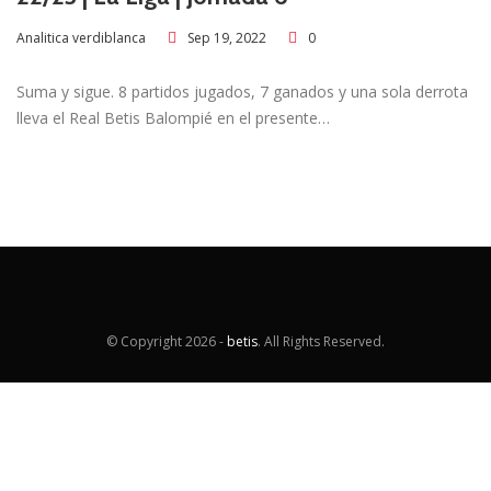
Sep 19, 2022
0
Analitica verdiblanca
Suma y sigue. 8 partidos jugados, 7 ganados y una sola derrota
lleva el Real Betis Balompié en el presente…
© Copyright
2026 -
betis
. All Rights Reserved.