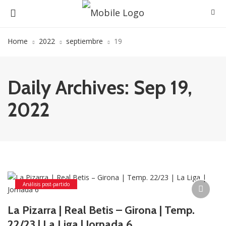
Home
2022
septiembre
19
Daily Archives: Sep 19,
2022
Análisis post-partido
La Pizarra | Real Betis – Girona | Temp.
22/23 | La Liga | Jornada 6