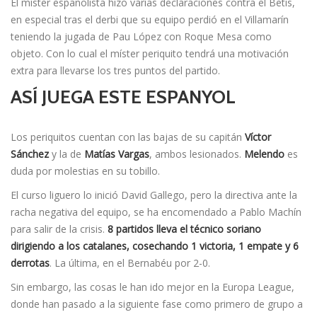
El míster españolista hizo varias declaraciones contra el Betis,
en especial tras el derbi que su equipo perdió en el Villamarín
teniendo la jugada de Pau López con Roque Mesa como
objeto. Con lo cual el míster periquito tendrá una motivación
extra para llevarse los tres puntos del partido.
ASÍ JUEGA ESTE ESPANYOL
Los periquitos cuentan con las bajas de su capitán
Víctor
Sánchez
y la de
Matías Vargas
, ambos lesionados.
Melendo
es
duda por molestias en su tobillo.
El curso liguero lo inició David Gallego, pero la directiva ante la
racha negativa del equipo, se ha encomendado a Pablo Machín
para salir de la crisis.
8 partidos lleva el técnico soriano
dirigiendo a los catalanes, cosechando 1 victoria, 1 empate y 6
derrotas
. La última, en el Bernabéu por 2-0.
Sin embargo, las cosas le han ido mejor en la Europa League,
donde han pasado a la siguiente fase como primero de grupo a