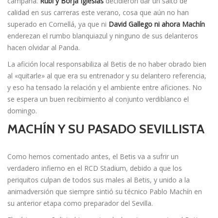
campaña.
Rubi y Borja Iglesias
decidieron dar un salto de
calidad en sus carreras este verano, cosa que aún no han
superado en Cornellá, ya que ni
David Gallego ni ahora Machín
enderezan el rumbo blanquiazul y ninguno de sus delanteros
hacen olvidar al Panda.
La afición local responsabiliza al Betis de no haber obrado bien
al «quitarle» al que era su entrenador y su delantero referencia,
y eso ha tensado la relación y el ambiente entre aficiones. No
se espera un buen recibimiento al conjunto verdiblanco el
domingo.
MACHÍN Y SU PASADO SEVILLISTA
Como hemos comentado antes, el Betis va a sufrir un
verdadero infierno en el RCD Stadium, debido a que los
periquitos culpan de todos sus males al Betis, y unido a la
animadversión que siempre sintió su técnico Pablo Machín en
su anterior etapa como preparador del Sevilla.