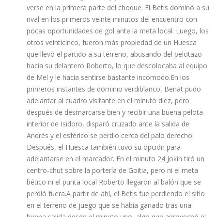
verse en la primera parte del choque. El Betis dominó a su
rival en los primeros veinte minutos del encuentro con
pocas oportunidades de gol ante la meta local. Luego, los
otros veinticinco, fueron más propiedad de un Huesca
que llevó el partido a su terreno, abusando del pelotazo
hacia su delantero Roberto, lo que descolocaba al equipo
de Mel y le hací­a sentirse bastante incómodo.En los
primeros instantes de dominio verdiblanco, Beñat pudo
adelantar al cuadro visitante en el minuto diez, pero
después de desmarcarse bien y recibir una buena pelota
interior de Isidoro, disparó cruzado ante la salida de
Andrés y el esférico se perdió cerca del palo derecho.
Después, el Huesca también tuvo su opción para
adelantarse en el marcador. En el minuto 24 Jokin tiró un
centro-chut sobre la porterí­a de Goitia, pero ni el meta
bético ni el punta local Roberto llegaron al balón que se
perdió fuera.A partir de ahí­, el Betis fue perdiendo el sitio
en el terreno de juego que se habí­a ganado tras una
buena salida desde el minuto uno, algo que aprovechó el