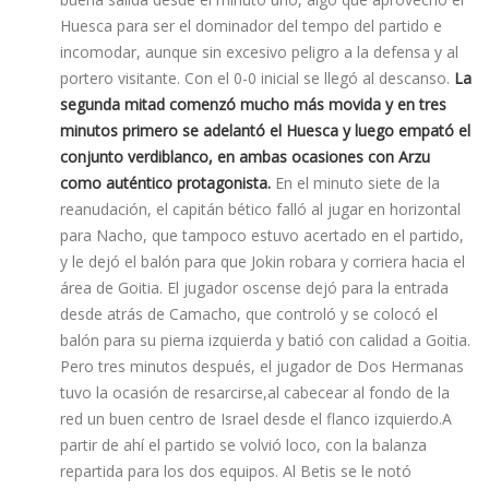
Huesca para ser el dominador del tempo del partido e
incomodar, aunque sin excesivo peligro a la defensa y al
portero visitante. Con el 0-0 inicial se llegó al descanso.
La
segunda mitad comenzó mucho más movida y en tres
minutos primero se adelantó el Huesca y luego empató el
conjunto verdiblanco, en ambas ocasiones con Arzu
como auténtico protagonista.
En el minuto siete de la
reanudación, el capitán bético falló al jugar en horizontal
para Nacho, que tampoco estuvo acertado en el partido,
y le dejó el balón para que Jokin robara y corriera hacia el
área de Goitia. El jugador oscense dejó para la entrada
desde atrás de Camacho, que controló y se colocó el
balón para su pierna izquierda y batió con calidad a Goitia.
Pero tres minutos después, el jugador de Dos Hermanas
tuvo la ocasión de resarcirse,al cabecear al fondo de la
red un buen centro de Israel desde el flanco izquierdo.A
partir de ahí­ el partido se volvió loco, con la balanza
repartida para los dos equipos. Al Betis se le notó