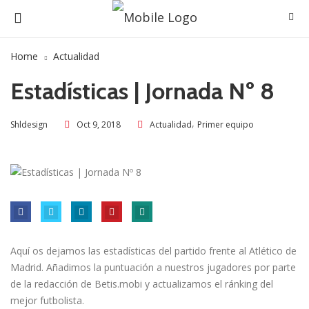
Home
Actualidad
Estadísticas | Jornada Nº 8
,
Oct 9, 2018
Actualidad
Primer equipo
Shldesign
Aquí os dejamos las estadí­sticas del partido frente al Atlético de
Madrid. Añadimos la puntuación a nuestros jugadores por parte
de la redacción de Betis.mobi y actualizamos el ránking del
mejor futbolista.