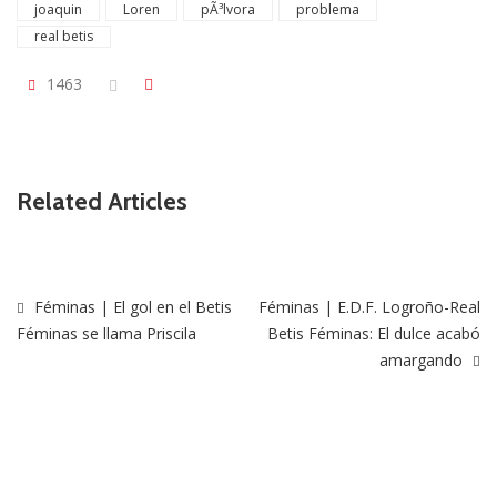
joaquin
Loren
pÃ³lvora
problema
real betis
1463
Related Articles
Féminas | El gol en el Betis
Féminas | E.D.F. Logroño-Real
Féminas se llama Priscila
Betis Féminas: El dulce acabó
amargando