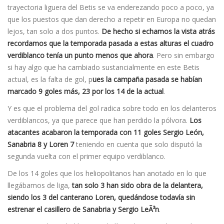
trayectoria liguera del Betis se va enderezando poco a poco, ya
que los puestos que dan derecho a repetir en Europa no quedan
lejos, tan solo a dos puntos.
De hecho si echamos la vista atrás
recordamos que la temporada pasada a estas alturas el cuadro
verdiblanco tení­a un punto menos que ahora
. Pero sin embargo
si hay algo que ha cambiado sustancialmente en este Betis
actual, es la falta de gol, p
ues la campaña pasada se habían
marcado 9 goles más, 23 por los 14 de la actual
.
Y es que el problema del gol radica sobre todo en los delanteros
verdiblancos, ya que parece que han perdido la pólvora.
Los
atacantes acabaron la temporada con 11 goles Sergio León,
Sanabria 8 y Loren 7
teniendo en cuenta que solo disputó la
segunda vuelta con el primer equipo verdiblanco.
De los 14 goles que los heliopolitanos han anotado en lo que
llegábamos de liga,
tan solo 3 han sido obra de la delantera,
siendo los 3 del canterano Loren, quedándose todavía sin
estrenar el casillero de Sanabria y Sergio LeÃ³n
.