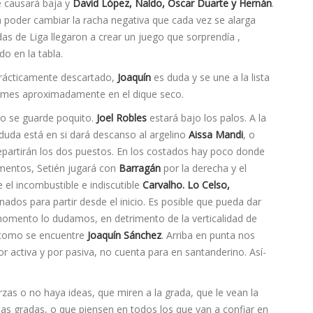
 causará baja y
David López, Naldo, Óscar Duarte y Hernán
.
a poder cambiar la racha negativa que cada vez se alarga
s de Liga llegaron a crear un juego que sorprendía ,
o en la tabla.
rácticamente descartado,
Joaquín
es duda y se une a la lista
n mes aproximadamente en el dique seco.
ro se guarde poquito.
Joel Robles
estará bajo los palos. A la
duda está en si dará descanso al argelino
Aissa Mandi­
, o
repartirán los dos puestos. En los costados hay poco donde
rimentos, Setién jugará con
Barragán
por la derecha y el
e el incombustible e indiscutible
Carvalho. Lo Celso,
ados para partir desde el inicio. Es posible que pueda dar
momento lo dudamos, en detrimento de la verticalidad de
 como se encuentre
Joaquí­n Sánchez
. Arriba en punta nos
por activa y por pasiva, no cuenta para en santanderino. Así­
as o no haya ideas, que miren a la grada, que le vean la
las gradas, o que piensen en todos los que van a confiar en