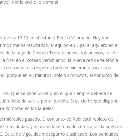
ir de las 19.30 en el estadio Benito Villamarí­n. Hay que
últimos malos resultados, el equipo en Liga, el agujero en el
 de la baja de Cristian Tello- el nueve, los nuevos, los de
la final en el coliseo verdiblanco, la nueva red de telefoní­a
 si con todos mis respetos también vinieran a tocar Los
ar, porque en 90 minutos, sólo 90 minutos, el conjunto de
rse. Que se gane un sitio en el que siempre deberí­a de
ién debe de salir a por el partido. Si es cierto que dispone
ra dormirse en los laureles.
l miércoles pasado. El conjunto de Rubi­ está repleto de
vez más dudas, y asomándose muy de cerca a los la puestos
C. Celta de Vigo, decimoséptimo clasificado. Los periquitos