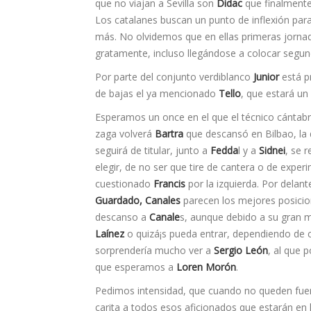
que no viajan a Sevilla son
Didac
que finalmente
Los catalanes buscan un punto de inflexión par
más. No olvidemos que en ellas primeras jornada
gratamente, incluso llegándose a colocar segund
Por parte del conjunto verdiblanco
Junior
está p
de bajas el ya mencionado
Tello
, que estará u
Esperamos un once en el que el técnico cántab
zaga volverá
Bartra
que descansó en Bilbao, la 
seguirá de titular, junto a
Fedda
l y a
Sidnei
, se 
elegir, de no ser que tire de cantera o de expe
cuestionado
Francis
por la izquierda. Por delant
Guardado, Canales
parecen los mejores posicion
descanso a
Canale
s, aunque debido a su gran 
Laínez
o quizá¡s pueda entrar, dependiendo de
sorprenderí­a mucho ver a
Sergio León
, al que 
que esperamos a
Loren Morón
.
Pedimos intensidad, que cuando no queden fuerz
carita a todos esos aficionados que estarán en 