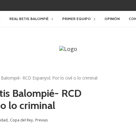
E
REAL BETIS BALOMPIÉ
PRIMER EQUIPO
OPINIÓN
CO
 Balompié- RCD Espanyol; Por lo civil o lo criminal
etis Balompié- RCD
 o lo criminal
,
,
lidad
Copa del Rey
Previas