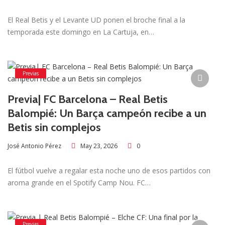
El Real Betis y el Levante UD ponen el broche final a la
temporada este domingo en La Cartuja, en…
Previas
Previa| FC Barcelona – Real Betis
Balompié: Un Barça campeón recibe a un
Betis sin complejos
May 23, 2026
0
José Antonio Pérez
El fútbol vuelve a regalar esta noche uno de esos partidos con
aroma grande en el Spotify Camp Nou. FC…
Previas