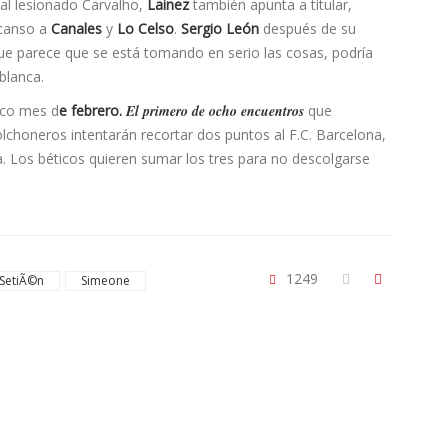
 al lesionado Carvalho,
Lainez
también apunta a titular,
canso a
Canales
y
Lo Celso
.
Sergio León
después de su
ue parece que se está tomando en serio las cosas, podrí­a
blanca.
ico mes d
e febrero.
El primero de ocho encuentros
que
olchoneros intentarán recortar dos puntos al F.C. Barcelona,
. Los béticos quieren sumar los tres para no descolgarse
1249
SetiÃ©n
Simeone