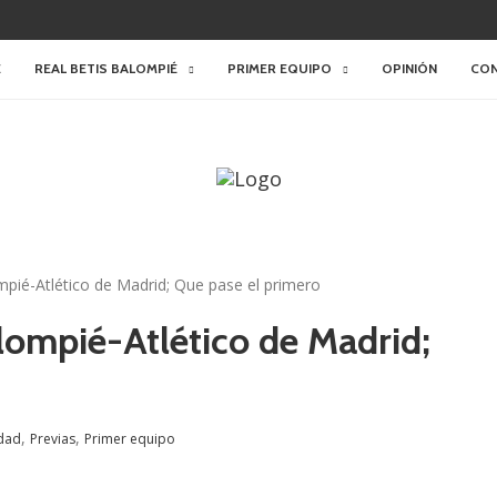
E
REAL BETIS BALOMPIÉ
PRIMER EQUIPO
OPINIÓN
CO
mpié-Atlético de Madrid; Que pase el primero
alompié-Atlético de Madrid;
,
,
idad
Previas
Primer equipo