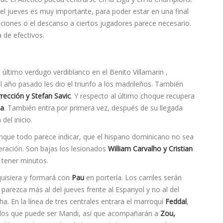
del jueves es muy importante, para poder estar en una final
taciones o el descanso a ciertos jugadores parece necesario.
 de efectivos.
, último verdugo verdiblanco en el Benito Villamarin ,
l año pasado les dio el triunfo a los madrileños. También
ección y Stefan Savic
. Y respecto al último choque recupera
ea
. También entra por primera vez, después de su llegada
del inicio.
que todo parece indicar, que el hispano dominicano no sea
eración. Son bajas los lesionados
William Carvalho y Cristian
e tener minutos.
quisiera y formará con
Pau
en porterí­a. Los carriles serán
parezca más al del jueves frente al Espanyol y no al del
a. En la lí­nea de tres centrales entrara el marroquí­
Feddal
,
ados que puede ser Mandi, así­ que acompañarán a
Zou,