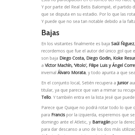
Y por parte del Real Betis Balompié, el partido 
que se disputa en su estadio. Por lo que las ro
Y puede que no sea tan notable debido a la falta
Bajas
En los visitantes finalmente es baja
Saúl Ñiguez
recordemos que fue el autor del único gol que e
son baja
Diego Costa, Diego Godin, Koke Resurr
a
Ví­ctor Machí­n, ‘Vitolo’, Filipe Luis y Ángel Corr
invernal
Álvaro Morata
, y todo apunta a que sea 
En el conjunto local, Setién recupera a
Junior
aun
titular, ya que parece que van a mimar su recup
Tello
. Y también entra en la lista Jesé que pued
Parece que Quique no podrá rotar todo lo que 
para
Francis
por la izquierda, esperemos que se 
domingo ante el Atletic, y
Barragán
por la derech
para dar descanso a uno de los dos más utiliz