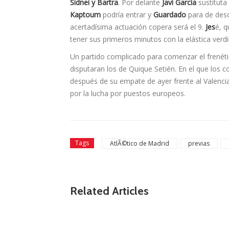
Sidnei y Bartra
. Por delante
Javi Garcí­a
sustituta
Kaptoum
podría entrar y
Guardado
para de des
acertadí­sima actuación copera será el 9.
Jes
é, q
tener sus primeros minutos con la elástica verdi
Un partido complicado para comenzar el frenét
disputaran los de Quique Setién. En el que los c
después de su empate de ayer frente al Valencia
por la lucha por puestos europeos.
Tags
AtlÃ©tico de Madrid
previas
Related Articles