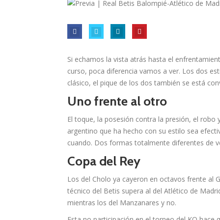
Si echamos la vista atrás hasta el enfrentamien
curso, poca diferencia vamos a ver. Los dos est
clásico, el pique de los dos también se está conv
Uno frente al otro
El toque, la posesión contra la presión, el robo 
argentino que ha hecho con su estilo sea efecti
cuando. Dos formas totalmente diferentes de ver
Copa del Rey
Los del Cholo ya cayeron en octavos frente al 
técnico del Betis supera al del Atlético de Madr
mientras los del Manzanares y no.
Esta no participación en el torneo del KO hace q