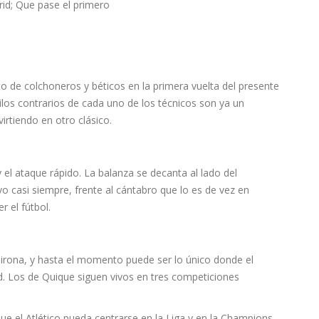
to de colchoneros y béticos en la primera vuelta del presente
ilos contrarios de cada uno de los técnicos son ya un
irtiendo en otro clásico.
y el ataque rápido. La balanza se decanta al lado del
vo casi siempre, frente al cántabro que lo es de vez en
 el fútbol.
Girona, y hasta el momento puede ser lo único donde el
id. Los de Quique siguen vivos en tres competiciones
ue el Atlético pueda centrarse en la Liga y en la Champions.