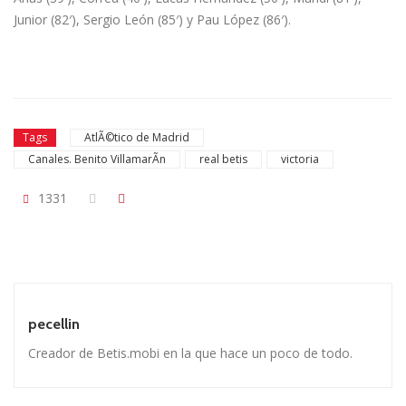
Junior (82′), Sergio León (85′) y Pau López (86′).
Tags
AtlÃ©tico de Madrid
Canales. Benito VillamarÃ­n
real betis
victoria
1331
pecellin
Creador de Betis.mobi en la que hace un poco de todo.