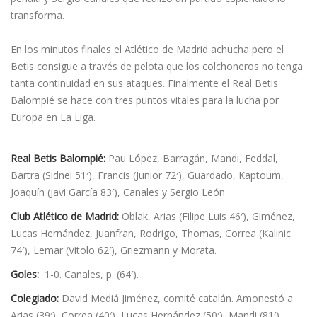
transforma.
En los minutos finales el Atlético de Madrid achucha pero el
Betis consigue a través de pelota que los colchoneros no tenga
tanta continuidad en sus ataques. Finalmente el Real Betis
Balompié se hace con tres puntos vitales para la lucha por
Europa en La Liga.
Real Betis Balompié:
Pau López, Barragán, Mandi, Feddal,
Bartra (Sidnei 51′), Francis (Junior 72′), Guardado, Kaptoum,
Joaquí­n (Javi Garcí­a 83′), Canales y Sergio León.
Club Atlético de Madrid:
Oblak, Arias (Filipe Luis 46′), Giménez,
Lucas Hernández, Juanfran, Rodrigo, Thomas, Correa (Kalinic
74′), Lemar (Vitolo 62′), Griezmann y Morata.
Goles:
1-0. Canales, p. (64′).
Colegiado:
David Mediá Jiménez, comité catalán. Amonestó a
Arias (39′), Correa (40′), Lucas Hernández (50′), Mandi (81′),