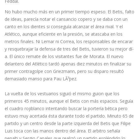
Feddal.
No hubo mucho más en un primer tiempo espeso. El Betis, falto
de ideas, parecí­a notar el cansancio copero y se daba con un
canto en los dientes si conseguía alcanzar el área rival. Y el
Atlético, aunque eficiente en la presión, se atascaba en los
metros finales. Ni Lemar ni Correa, los responsables de encarar
y resquebrajar la defensa de tres del Betis, tuvieron su mejor dí­
a. El único remate de los visitantes fue de Morata. El nuevo
delantero del Atlético tardó apenas diez minutos en finalizar su
primer contragolpe con Griezmann, pero su disparo resultó
demasiado manso para Pau LÃ³pez.
La vuelta de los vestuarios siguió el mismo guion que los
primeros 45 minutos, aunque el Betis con más espacios. Seguí­a
el cuadro rojiblanco intentando buscar la porterí­a bética pero
estuvo muy acertada ésta durante todo el partido. Minuto 65 de
partido y un centro desde la parte izquierda del Betis que Filipe
Luis toca con las manos dentro del área. El arbitro señala
penalti y Sergio Canales que realizó un partido espléndido lo