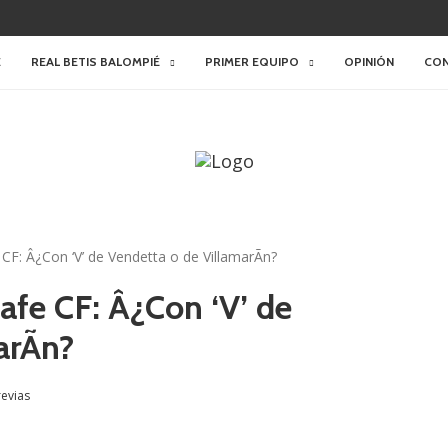
E
REAL BETIS BALOMPIÉ
PRIMER EQUIPO
OPINIÓN
CO
 CF: Â¿Con ‘V’ de Vendetta o de VillamarÃ­n?
afe CF: Â¿Con ‘V’ de
rÃ­n?
revias