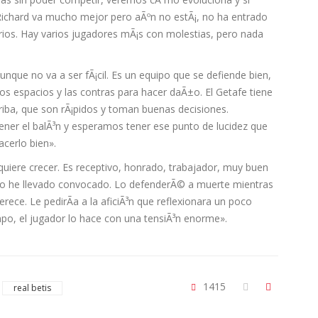
 Richard va mucho mejor pero aÃºn no estÃ¡, no ha entrado
rios. Hay varios jugadores mÃ¡s con molestias, pero nada
que no va a ser fÃ¡cil. Es un equipo que se defiende bien,
os espacios y las contras para hacer daÃ±o. El Getafe tiene
ba, que son rÃ¡pidos y toman buenas decisiones.
er el balÃ³n y esperamos tener ese punto de lucidez que
acerlo bien».
quiere crecer. Es receptivo, honrado, trabajador, muy buen
o he llevado convocado. Lo defenderÃ© a muerte mientras
ce. Le pedirÃ­a a la aficiÃ³n que reflexionara un poco
mpo, el jugador lo hace con una tensiÃ³n enorme».
1415
real betis