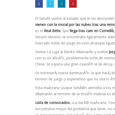
El Getafe vuelve al estadio que le vio descende
vienen con la moral por las nubes tras una remo
es el
Real Betis
, que
llega tras caer en CornellÃ¡
Gerard Moreno se encontraba ligeramente adel
marcado estilo de juego en este arranque liguer
Vuelve La Liga al Benito VillamarÃ­n y vuelve
Jor
con su ex aficiÃ³n, posiblemente eche de menos
China. Se espera una gran ovaciÃ³n al de Alcoy,
Se estrenarÃ¡ nueva iluminaciÃ³n, la que harÃ¡ b
terreno de juego y esperemos que no sea lo Ãºni
Esta maÃ±ana Quique SetiÃ©n atendÃ­a a los me
VillamarÃ­n al termino de la sesiÃ³n matinal en 
Lista de convocados:
«La darÃ© maÃ±ana. Tenem
encontrarse mejor del problema que tiene, no v
as para recuperar. Joel estarÃ¡ dos o tres sem