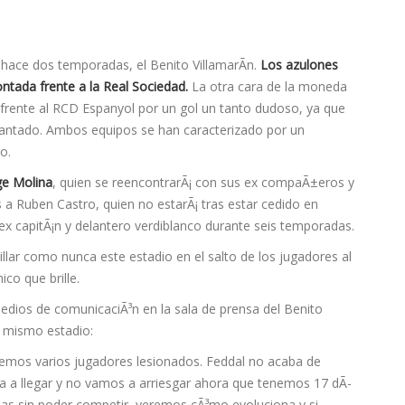
r hace dos temporadas, el Benito VillamarÃ­n.
Los azulones
ntada frente a la Real Sociedad.
La otra cara de la moneda
frente al RCD Espanyol por un gol un tanto dudoso, ya que
antado. Ambos equipos se han caracterizado por un
o.
ge Molina
, quien se reencontrarÃ¡ con sus ex compaÃ±eros y
 a Ruben Castro, quien no estarÃ¡ tras estar cedido en
 ex capitÃ¡n y delantero verdiblanco durante seis temporadas.
rillar como nunca este estadio en el salto de los jugadores al
co que brille.
dios de comunicaciÃ³n en la sala de prensa del Benito
el mismo estadio:
os varios jugadores lesionados. Feddal no acaba de
a a llegar y no vamos a arriesgar ahora que tenemos 17 dÃ­
anas sin poder competir, veremos cÃ³mo evoluciona y si