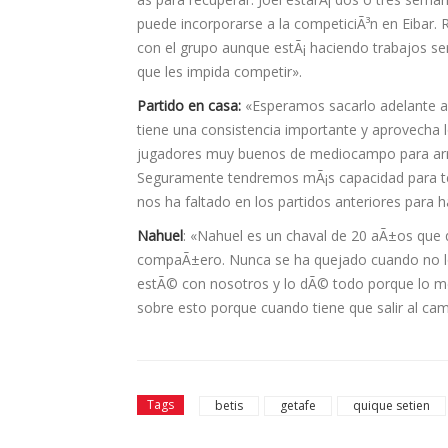
puede incorporarse a la competiciÃ³n en Eibar.
con el grupo aunque estÃ¡ haciendo trabajos se
que les impida competir».
Partido en casa:
«Esperamos sacarlo adelante aun
tiene una consistencia importante y aprovecha l
jugadores muy buenos de mediocampo para arri
Seguramente tendremos mÃ¡s capacidad para ten
nos ha faltado en los partidos anteriores para h
Nahuel
: «Nahuel es un chaval de 20 aÃ±os que 
compaÃ±ero. Nunca se ha quejado cuando no l
estÃ© con nosotros y lo dÃ© todo porque lo mere
sobre esto porque cuando tiene que salir al ca
Tags
betis
getafe
quique setien