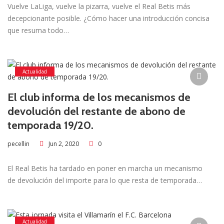
Vuelve LaLiga, vuelve la pizarra, vuelve el Real Betis más
decepcionante posible. ¿Cómo hacer una introducción concisa
que resuma todo…
Actualidad
El club informa de los mecanismos de
devolución del restante de abono de
temporada 19/20.
Jun 2, 2020
0
pecellin
El Real Betis ha tardado en poner en marcha un mecanismo
de devolución del importe para lo que resta de temporada…
Actualidad