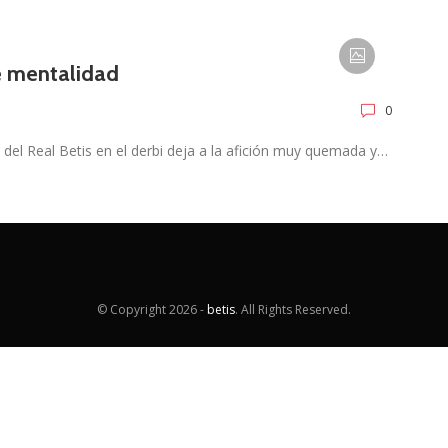
de mentalidad
0
del Real Betis en el derbi deja a la afición muy quemada y…
© Copyright
2026 -
betis
. All Rights Reserved.