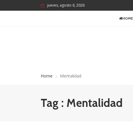
jueves, agosto 6, 2026
HOME
Home
Mentalidad
Tag : Mentalidad