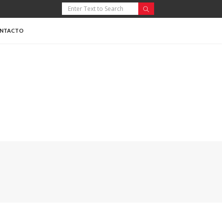
NTACTO