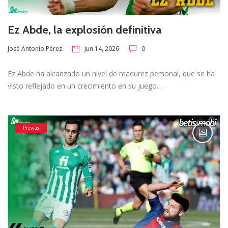
Ez Abde, la explosión definitiva
Jun 14, 2026
0
José Antonio Pérez
Ez Abde ha alcanzado un nivel de madurez personal, que se ha
visto reflejado en un crecimiento en su juego.…
Previas