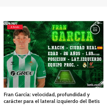
A fondo
Fran García: velocidad, profundidad y
carácter para el lateral izquierdo del Betis