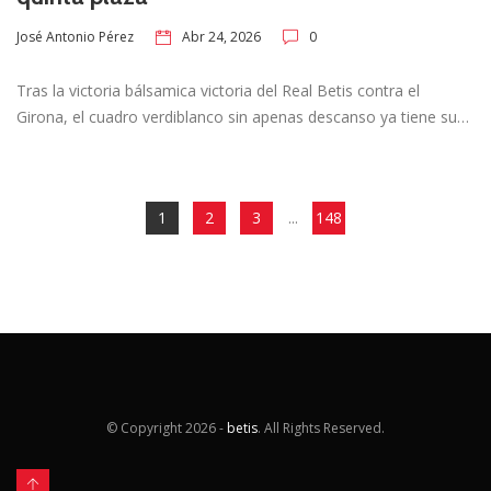
Abr 24, 2026
0
José Antonio Pérez
Tras la victoria bálsamica victoria del Real Betis contra el
Girona, el cuadro verdiblanco sin apenas descanso ya tiene su…
1
2
3
...
148
© Copyright
2026 -
betis
. All Rights Reserved.