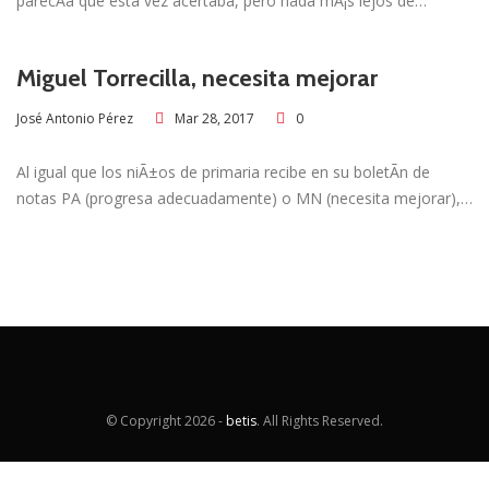
parecÃ­a que esta vez acertaba, pero nada mÃ¡s lejos de…
Miguel Torrecilla, necesita mejorar
Mar 28, 2017
0
José Antonio Pérez
Al igual que los niÃ±os de primaria recibe en su boletÃ­n de
notas PA (progresa adecuadamente) o MN (necesita mejorar),…
© Copyright
2026 -
betis
. All Rights Reserved.