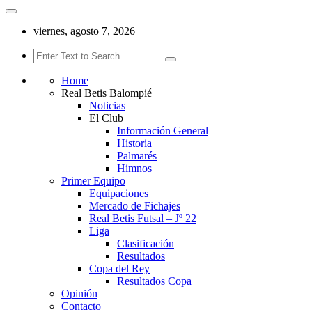
viernes, agosto 7, 2026
Home
Real Betis Balompié
Noticias
El Club
Información General
Historia
Palmarés
Himnos
Primer Equipo
Equipaciones
Mercado de Fichajes
Real Betis Futsal – Jº 22
Liga
Clasificación
Resultados
Copa del Rey
Resultados Copa
Opinión
Contacto