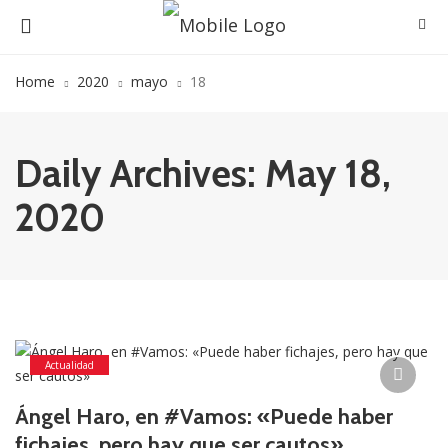
Home
2020
mayo
18
Daily Archives: May 18,
2020
Actualidad
Ángel Haro, en #Vamos: «Puede haber
fichajes, pero hay que ser cautos»