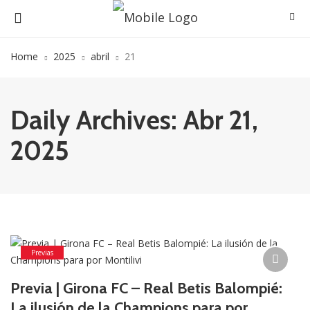
Home
2025
abril
21
Daily Archives: Abr 21,
2025
Previas
Previa | Girona FC – Real Betis Balompié:
La ilusión de la Champions para por