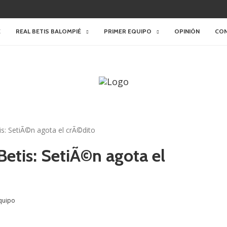
E
REAL BETIS BALOMPIÉ
PRIMER EQUIPO
OPINIÓN
CO
is: SetiÃ©n agota el crÃ©dito
Betis: SetiÃ©n agota el
quipo