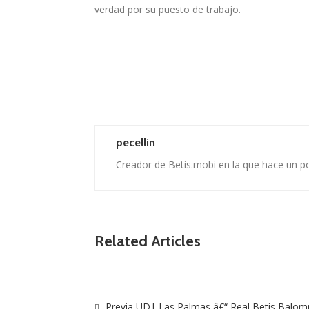
verdad por su puesto de trabajo.
pecellin
Creador de Betis.mobi en la que hace un p
Related Articles
Previa UD| Las Palmas â€“ Real Betis Balom