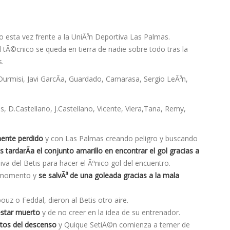
o esta vez frente a la UniÃ³n Deportiva Las Palmas.
l tÃ©cnico se queda en tierra de nadie sobre todo tras la
s.
rmisi, Javi GarcÃ­a, Guardado, Camarasa, Sergio LeÃ³n,
, D.Castellano, J.Castellano, Vicente, Viera,Tana, Remy,
ente perdido
y con Las Palmas creando peligro y buscando
 tardarÃ­a el conjunto amarillo en encontrar el gol
gracias a
va del Betis para hacer el Ãºnico gol del encuentro.
n momento y
se salvÃ³ de una goleada gracias a la mala
 o Feddal, dieron al Betis otro aire.
estar muerto
y de no creer en la idea de su entrenador.
ntos del descenso
y Quique SetiÃ©n comienza a temer de