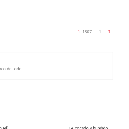
1307
oco de todo.
piÃ©:
J14, tocado y hundido