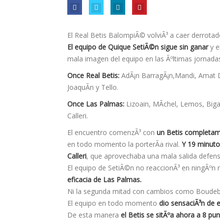
El Real Betis BalompiÃ© volviÃ³ a caer derrotad
El equipo de Quique SetiÃ©n sigue sin ganar
y e
mala imagen del equipo en las Ãºltimas jornada
Once Real Betis:
AdÃ¡n BarragÃ¡n,Mandi, Amat Du
JoaquÃ­n y Tello.
Once Las Palmas:
Lizoain, MÃ­chel, Lemos, Bigas
Calleri.
El encuentro comenzÃ³ con
un Betis completam
en todo momento la porterÃ­a rival.
Y 19 minutos
Calleri
, que aprovechaba una mala salida defensi
El equipo de SetiÃ©n no reaccionÃ³ en ningÃº
eficacia de Las Palmas.
Ni la segunda mitad con cambios como Boudebouz
El equipo en todo momento
dio sensaciÃ³n de 
De esta manera
el Betis se sitÃºa ahora a 8 pu