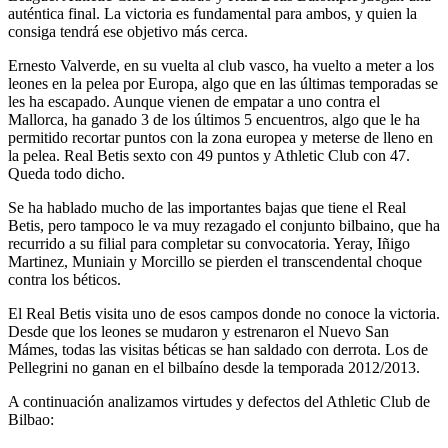
auténtica final. La victoria es fundamental para ambos, y quien la
consiga tendrá ese objetivo más cerca.
Ernesto Valverde, en su vuelta al club vasco, ha vuelto a meter a los
leones en la pelea por Europa, algo que en las últimas temporadas se
les ha escapado. Aunque vienen de empatar a uno contra el
Mallorca, ha ganado 3 de los últimos 5 encuentros, algo que le ha
permitido recortar puntos con la zona europea y meterse de lleno en
la pelea. Real Betis sexto con 49 puntos y Athletic Club con 47.
Queda todo dicho.
Se ha hablado mucho de las importantes bajas que tiene el Real
Betis, pero tampoco le va muy rezagado el conjunto bilbaino, que ha
recurrido a su filial para completar su convocatoria. Yeray, Iñigo
Martinez, Muniain y Morcillo se pierden el transcendental choque
contra los béticos.
El Real Betis visita uno de esos campos donde no conoce la victoria.
Desde que los leones se mudaron y estrenaron el Nuevo San
Mámes, todas las visitas béticas se han saldado con derrota. Los de
Pellegrini no ganan en el bilbaíno desde la temporada 2012/2013.
A continuación analizamos virtudes y defectos del Athletic Club de
Bilbao: