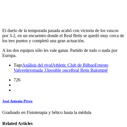
El duelo de la temporada pasada acabó con victoria de los vascos
por 3-2, en un encuentro donde el Real Betis se quedó muy cerca de
los tres puntos y completó una gran actuación.
A los dos equipos sólo les vale ganar. Partido de todo o nada por
Europa.
Tags
Análisis del rival
Athletic Club de Bilbao
Ernesto
Valverde
jornada 33
posible once
Real Betis Balompié
726
José Antonio Pérez
Graduado en Fisioterapia y bético hasta la médula
Related Articles