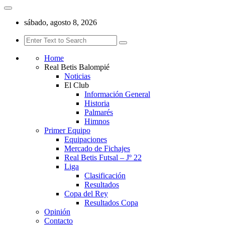
sábado, agosto 8, 2026
Home
Real Betis Balompié
Noticias
El Club
Información General
Historia
Palmarés
Himnos
Primer Equipo
Equipaciones
Mercado de Fichajes
Real Betis Futsal – Jº 22
Liga
Clasificación
Resultados
Copa del Rey
Resultados Copa
Opinión
Contacto