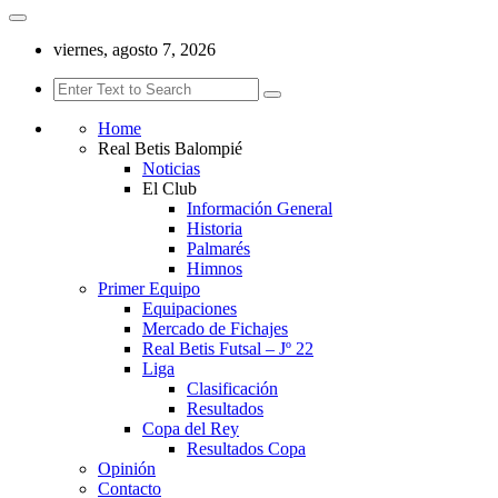
viernes, agosto 7, 2026
Home
Real Betis Balompié
Noticias
El Club
Información General
Historia
Palmarés
Himnos
Primer Equipo
Equipaciones
Mercado de Fichajes
Real Betis Futsal – Jº 22
Liga
Clasificación
Resultados
Copa del Rey
Resultados Copa
Opinión
Contacto