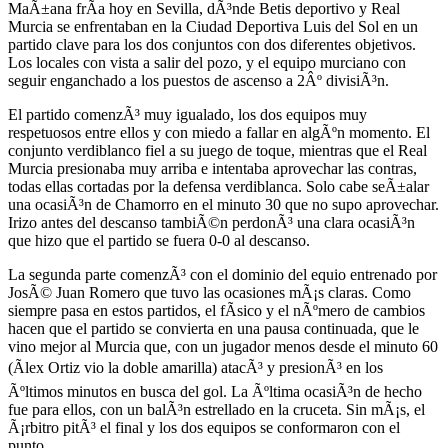
MaÃ±ana frÃ­a hoy en Sevilla, dÃ³nde Betis deportivo y Real
Murcia se enfrentaban en la Ciudad Deportiva Luis del Sol en un
partido clave para los dos conjuntos con dos diferentes objetivos.
Los locales con vista a salir del pozo, y el equipo murciano con
seguir enganchado a los puestos de ascenso a 2Âº divisiÃ³n.
El partido comenzÃ³ muy igualado, los dos equipos muy
respetuosos entre ellos y con miedo a fallar en algÃºn momento. El
conjunto verdiblanco fiel a su juego de toque, mientras que el Real
Murcia presionaba muy arriba e intentaba aprovechar las contras,
todas ellas cortadas por la defensa verdiblanca. Solo cabe seÃ±alar
una ocasiÃ³n de Chamorro en el minuto 30 que no supo aprovechar.
Irizo antes del descanso tambiÃ©n perdonÃ³ una clara ocasiÃ³n
que hizo que el partido se fuera 0-0 al descanso.
La segunda parte comenzÃ³ con el dominio del equio entrenado por
JosÃ© Juan Romero que tuvo las ocasiones mÃ¡s claras. Como
siempre pasa en estos partidos, el fÃ­sico y el nÃºmero de cambios
hacen que el partido se convierta en una pausa continuada, que le
vino mejor al Murcia que, con un jugador menos desde el minuto 60
(Ãlex Ortiz vio la doble amarilla) atacÃ³ y presionÃ³ en los
Ãºltimos minutos en busca del gol. La Ãºltima ocasiÃ³n de hecho
fue para ellos, con un balÃ³n estrellado en la cruceta. Sin mÃ¡s, el
Ã¡rbitro pitÃ³ el final y los dos equipos se conformaron con el
punto.