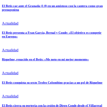
El Betis cae ante el Granada (1-0) en un amistoso con la cantera como gran
protagonista
Actualidad
El Betis presenta a Fran García, Bernal y Conde: «El objetivo es competir
en Europa»
Actualidad
Riquelme, renacido en el Betis: «Me noto en mi mejor momento»
Actualidad
El Betis conquista su sexto Trofeo Colombino gracias a un gol de Riquelme
Actualidad
El Betis cierra su portería con la cesión de Diego Conde desde el Villarreal