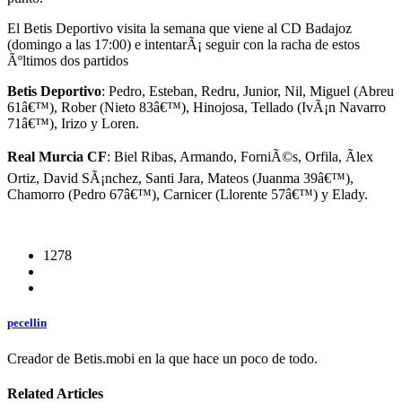
El Betis Deportivo visita la semana que viene al CD Badajoz
(domingo a las 17:00) e intentarÃ¡ seguir con la racha de estos
Ãºltimos dos partidos
Betis Deportivo
: Pedro, Esteban, Redru, Junior, Nil, Miguel (Abreu
61â€™), Rober (Nieto 83â€™), Hinojosa, Tellado (IvÃ¡n Navarro
71â€™), Irizo y Loren.
Real Murcia CF
: Biel Ribas, Armando, ForniÃ©s, Orfila, Ãlex
Ortiz, David SÃ¡nchez, Santi Jara, Mateos (Juanma 39â€™),
Chamorro (Pedro 67â€™), Carnicer (Llorente 57â€™) y Elady.
1278
pecellin
Creador de Betis.mobi en la que hace un poco de todo.
Related Articles