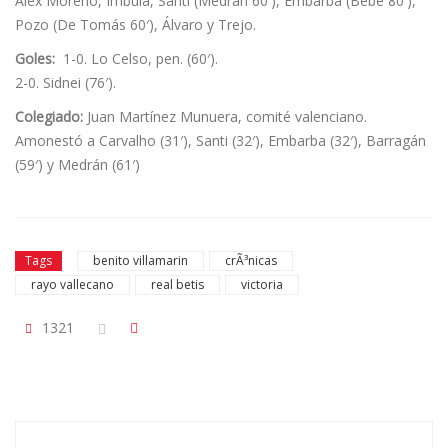
Álex Moreno, Imbula, Santi (Medrán 60′), Embarba (Bebé 80′),
Pozo (De Tomás 60′), Álvaro y Trejo.
Goles:
1-0. Lo Celso, pen. (60′).
2-0. Sidnei (76′).
Colegiado:
Juan Martínez Munuera, comité valenciano.
Amonestó a Carvalho (31′), Santi (32′), Embarba (32′), Barragán
(59′) y Medrán (61′)
Tags
benito villamarin
crÃ³nicas
rayo vallecano
real betis
victoria
1321