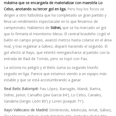
máxima que se encargarí­a de materializar con maestría Lo
Celso, anotando su tercer gol en liga.
Pero hoy los focos se
dirigen a otro futbolista que ha completado un gran partido y
lleva un rendimiento espectacular en lo que llevamos de
campeonato. Hablamos de
Sidnei,
que se ha marcado un gol
que lo firmarí­a el mismísimo Messi. El central brasileño cogió el
balón en campo propio, avanzó metros hasta colarse en el área
rival, y tras regatear a Gálvez, disparó haciendo el segundo. El
gol afectó al Rayo, que intentó reengancharse al partido con la
entrada de Raúl de Tomás, pero se topó con Pau.
La victoria no peligró y el Betis suma su segundo triunfo
seguido en liga. Parece que estamos viendo a un equipo más
estable y que se está acostumbrando a ganar.
Real Betis Balompié:
Pau López, Barragán, Mandi, Bartra,
Sidnei, Junior, Carvalho (Javi Garcí­a 84′), Lo Celso, Canales,
Sanabria (Sergio León 80′) y Loren (Joaquí­n 71′).
Rayo Vallecano de Madrid:
Dimitrievski, Advíncula, Amat, Gálvez,