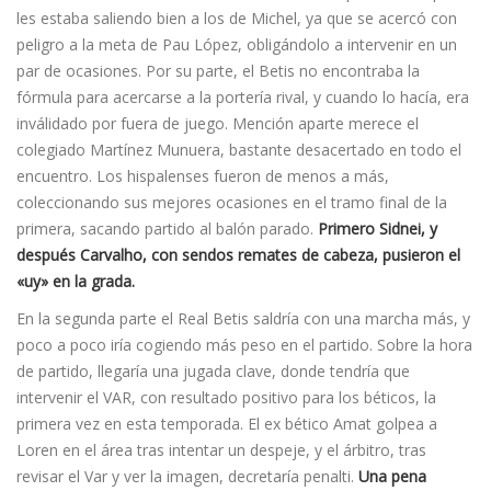
les estaba saliendo bien a los de Michel, ya que se acercó con
peligro a la meta de Pau López, obligándolo a intervenir en un
par de ocasiones. Por su parte, el Betis no encontraba la
fórmula para acercarse a la porterí­a rival, y cuando lo hací­a, era
inválidado por fuera de juego. Mención aparte merece el
colegiado Martí­nez Munuera, bastante desacertado en todo el
encuentro. Los hispalenses fueron de menos a más,
coleccionando sus mejores ocasiones en el tramo final de la
primera, sacando partido al balón parado.
Primero Sidnei, y
después Carvalho, con sendos remates de cabeza, pusieron el
«uy» en la grada.
En la segunda parte el Real Betis saldría con una marcha más, y
poco a poco iría cogiendo más peso en el partido. Sobre la hora
de partido, llegarí­a una jugada clave, donde tendría que
intervenir el VAR, con resultado positivo para los béticos, la
primera vez en esta temporada. El ex bético Amat golpea a
Loren en el área tras intentar un despeje, y el árbitro, tras
revisar el Var y ver la imagen, decretaría penalti.
Una pena