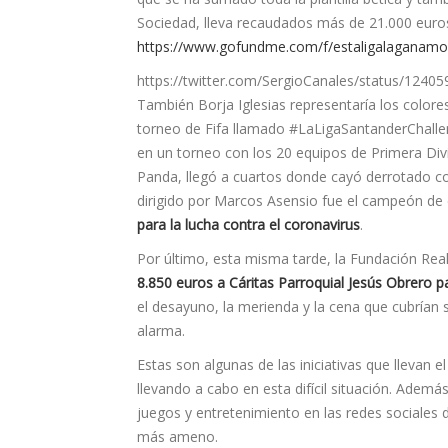
Sociedad, lleva recaudados más de 21.000 euros 
https://www.gofundme.com/f/estaligalaganam
https://twitter.com/SergioCanales/status/124
También Borja Iglesias representaría los colore
torneo de Fifa llamado #LaLigaSantanderChallen
en un torneo con los 20 equipos de Primera Divi
Panda, llegó a cuartos donde cayó derrotado con
dirigido por Marcos Asensio fue el campeón de
para la lucha contra el coronavirus
.
Por último, esta misma tarde, la Fundación Rea
8.850 euros a Cáritas Parroquial Jesús Obrero p
el desayuno, la merienda y la cena que cubrían 
alarma.
Estas son algunas de las iniciativas que llevan e
llevando a cabo en esta difícil situación. Adem
juegos y entretenimiento en las redes sociales 
más ameno.