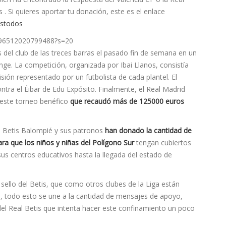
. Si quieres aportar tu donación, este es el enlace
ostodos
0596512020799488?s=20
s del club de las treces barras el pasado fin de semana en un
ge. La competición, organizada por Ibai Llanos, consistía
sión representado por un futbolista de cada plantel. El
tra el Éibar de Edu Expósito. Finalmente, el Real Madrid
 este torneo benéfico
que recaudó más de 125000 euros
l Betis Balompié y sus patronos
han donado la cantidad de
ara que los niños y niñas del Polígono Sur
tengan cubiertos
sus centros educativos hasta la llegada del estado de
l sello del Betis, que como otros clubes de la Liga están
ás, todo esto se une a la cantidad de mensajes de apoyo,
del Real Betis que intenta hacer este confinamiento un poco