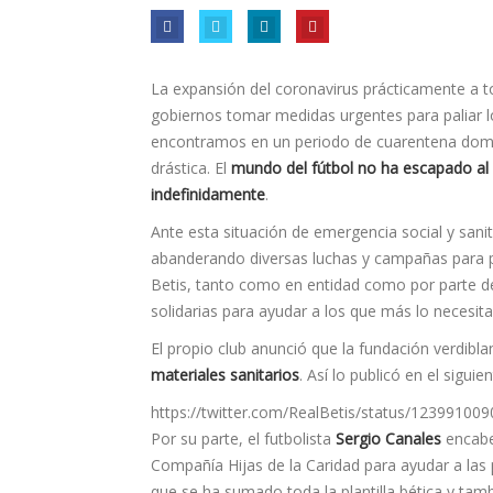
La expansión del coronavirus prácticamente a t
gobiernos tomar medidas urgentes para paliar 
encontramos en un periodo de cuarentena domic
drástica. El
mundo del fútbol no ha escapado al 
indefinidamente
.
Ante esta situación de emergencia social y sani
abanderando diversas luchas y campañas para po
Betis, tanto como en entidad como por parte de
solidarias para ayudar a los que más lo necesita
El propio club anunció que la fundación verdib
materiales sanitarios
. Así lo publicó en el siguie
https://twitter.com/RealBetis/status/1239910
Por su parte, el futbolista
Sergio Canales
encabe
Compañía Hijas de la Caridad para ayudar a las 
que se ha sumado toda la plantilla bética y tam