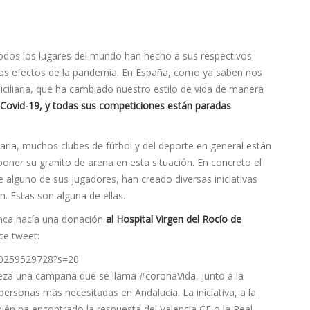
odos los lugares del mundo han hecho a sus respectivos
los efectos de la pandemia. En España, como ya saben nos
iliaria, que ha cambiado nuestro estilo de vida de manera
Covid-19, y todas sus competiciones están paradas
taria, muchos clubes de fútbol y del deporte en general están
ner su granito de arena en esta situación. En concreto el
 alguno de sus jugadores, han creado diversas iniciativas
n. Estas son alguna de ellas.
lanca hacía una donación
al Hospital Virgen del Rocío de
nte tweet:
090259529728?s=20
za una campaña que se llama #coronaVida, junto a la
personas más necesitadas en Andalucía. La iniciativa, a la
bién ha encontrado la respuesta del Valencia CF o la Real