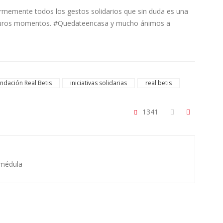
memente todos los gestos solidarios que sin duda es una
s duros momentos. #Quedateencasa y mucho ánimos a
ndación Real Betis
iniciativas solidarias
real betis
1341
 médula