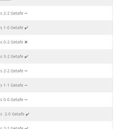
is 2-2 Getafe ➖
is 1-0 Getafe ✔️
is 0-2 Getafe ❌
is 3-2 Getafe ✔️
is 2-2 Getafe ➖
is 1-1 Getafe ➖
is 0-0 Getafe ➖
is 2-0 Getafe ✔️
is 2-1 Getafe ✔️