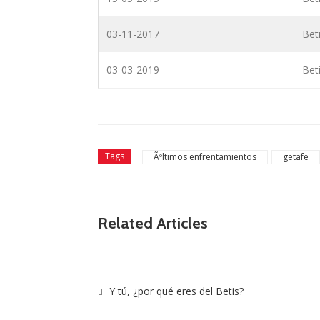
03-11-2017
Bet
03-03-2019
Bet
Tags
Ãºltimos enfrentamientos
getafe
Related Articles
Y tú, ¿por qué eres del Betis?