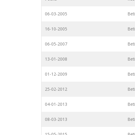
06-03-2005
Bet
16-10-2005
Bet
06-05-2007
Bet
13-01-2008
Bet
01-12-2009
Bet
25-02-2012
Bet
04-01-2013
Bet
08-03-2013
Bet
15-05-2015
Bet