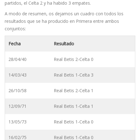
partidos, el Celta 2 y ha habido 3 empates.
A modo de resumen, os dejamos un cuadro con todos los
resultados que se ha producido en Primera entre ambos
conjuntos:
Fecha
Resultado
28/04/40
Real Betis 2-Celta 0
14/03/43
Real Betis 1-Celta 3
26/10/58
Real Betis 2-Celta 1
12/09/71
Real Betis 1-Celta 1
13/05/73
Real Betis 1-Celta 0
16/02/75
Real Betis 1-Celta 0