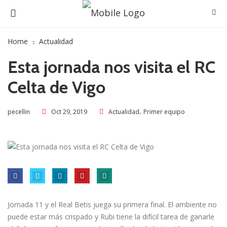
Home
Actualidad
Esta jornada nos visita el RC
Celta de Vigo
,
Oct 29, 2019
Actualidad
Primer equipo
pecellin
Jornada 11 y el Real Betis juega su primera final. El ambiente no
puede estar más crispado y Rubi tiene la difícil tarea de ganarle