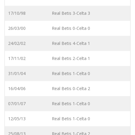
17/10/98
Real Betis 3-Celta 3
26/03/00
Real Betis 0-Celta 0
24/02/02
Real Betis 4-Celta 1
17/11/02
Real Betis 2-Celta 1
31/01/04
Real Betis 1-Celta 0
16/04/06
Real Betis 0-Celta 2
07/01/07
Real Betis 1-Celta 0
12/05/13
Real Betis 1-Celta 0
25/08/13
Real Betis 1-Celta 2