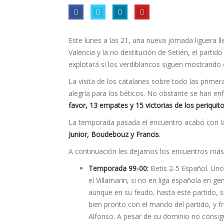
Este lunes a las 21, una nueva jornada liguera lle
Valencia y la no destitución de Setién, el part
explotará si los verdiblancos siguen mostrando e
La visita de los catalanes sobre todo las prime
alegría para los béticos. No obstante se han e
favor, 13 empates y 15 victorias de los periqui
La temporada pasada el encuentro acabó con la
Junior, Boudebouz y Francis
.
A continuación les dejamos los encuentros más
Temporada 99-00:
Betis 2-5 Español. Uno 
el Villamarin, si no en liga española en ge
aunque en su feudo, hasta este partido, 
bien pronto con el mando del partido, y f
Alfonso. A pesar de su dominio no consigu