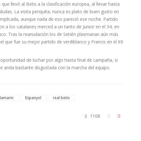
 que llevó al Betis a la clasificación europea, al llevar hasta
as. La visita periquita, nunca es plato de buen gusto en
complicada, aunque nada de eso pareció ese noche. Partido
on a los catalanes merced a un tanto de Junior en el 34, en
nco. Tras la reanudación los de Setién plasmarian aún más
el que fue su mejor partido de verdiblanco y Francis en el 69
 oportunidad de luchar por algo hasta final de campaña, si
ue anda bastante disgustada con la marcha del equipo.
llamarin
Espanyol
real betis
1108