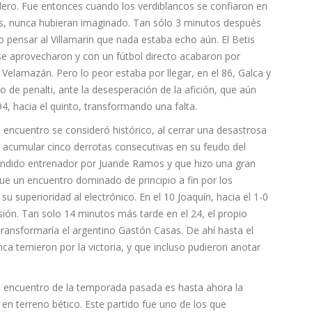
llero. Fue entonces cuando los verdiblancos se confiaron en
os, nunca hubieran imaginado. Tan sólo 3 minutos después
o pensar al Villamarin que nada estaba echo aún. El Betis
 se aprovecharon y con un fútbol directo acabaron por
 Velamazán. Pero lo peor estaba por llegar, en el 86, Galca y
 de penalti, ante la desesperación de la afición, que aún
, hacia el quinto, transformando una falta.
 encuentro se consideró histórico, al cerrar una desastrosa
o acumular cinco derrotas consecutivas en su feudo del
scendido entrenador por Juande Ramos y que hizo una gran
ue un encuentro dominado de principio a fin por los
su superioridad al electrónico. En el 10 Joaquín, hacia el 1-0
sión. Tan solo 14 minutos más tarde en el 24, el propio
transformaría el argentino Gastón Casas. De ahí hasta el
unca temieron por la victoria, y que incluso pudieron anotar
e encuentro de la temporada pasada es hasta ahora la
 en terreno bético. Este partido fue uno de los que