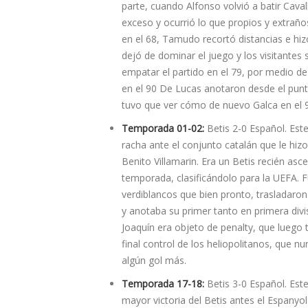
parte, cuando Alfonso volvió a batir Cava
exceso y ocurrió lo que propios y extrañ
en el 68, Tamudo recortó distancias e hiz
dejó de dominar el juego y los visitantes
empatar el partido en el 79, por medio de
en el 90 De Lucas anotaron desde el punto
tuvo que ver cómo de nuevo Galca en el 94
Temporada 01-02:
Betis 2-0 Español. Este
racha ante el conjunto catalán que le hiz
Benito Villamarin. Era un Betis recién a
temporada, clasificándolo para la UEFA. F
verdiblancos que bien pronto, trasladaron 
y anotaba su primer tanto en primera divi
Joaquín era objeto de penalty, que luego 
final control de los heliopolitanos, que n
algún gol más.
Temporada 17-18:
Betis 3-0 Español. Est
mayor victoria del Betis antes el Espanyol