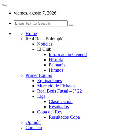
viernes, agosto 7, 2026
Home
Real Betis Balompié
Noticias
El Club
Información General
Historia
Palmarés
Himnos
Primer Equipo
Equipaciones
Mercado de Fichajes
Real Betis Futsal – Jº 22
Liga
Clasificación
Resultados
Copa del Rey
Resultados Copa
Opinión
Contacto