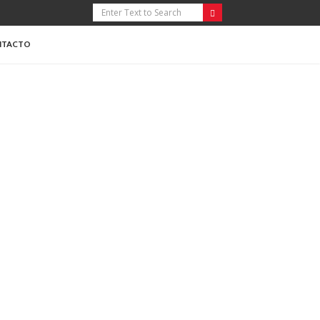
NTACTO