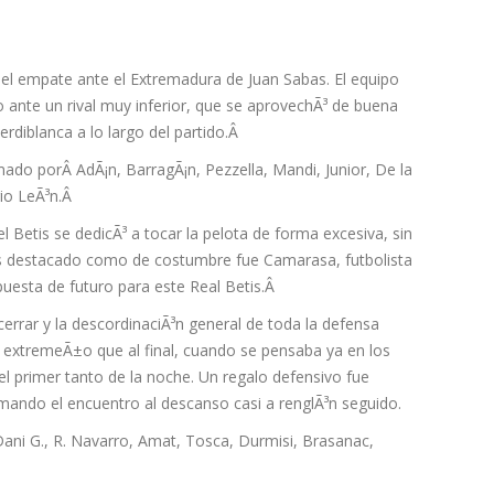
el empate ante el Extremadura de Juan Sabas. El equipo
 ante un rival muy inferior, que se aprovechÃ³ de buena
rdiblanca a lo largo del partido.Â
ado porÂ AdÃ¡n, BarragÃ¡n, Pezzella, Mandi, Junior, De la
gio LeÃ³n.Â
 Betis se dedicÃ³ a tocar la pelota de forma excesiva, sin
¡s destacado como de costumbre fue Camarasa, futbolista
uesta de futuro para este Real Betis.Â
cerrar y la descordinaciÃ³n general de toda la defensa
o extremeÃ±o que al final, cuando se pensaba ya en los
l primer tanto de la noche. Un regalo defensivo fue
mando el encuentro al descanso casi a renglÃ³n seguido.
ani G., R. Navarro, Amat, Tosca, Durmisi, Brasanac,