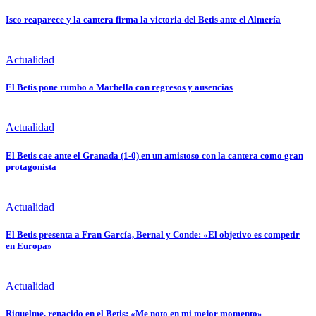
Isco reaparece y la cantera firma la victoria del Betis ante el Almería
Actualidad
El Betis pone rumbo a Marbella con regresos y ausencias
Actualidad
El Betis cae ante el Granada (1-0) en un amistoso con la cantera como gran
protagonista
Actualidad
El Betis presenta a Fran García, Bernal y Conde: «El objetivo es competir
en Europa»
Actualidad
Riquelme, renacido en el Betis: «Me noto en mi mejor momento»