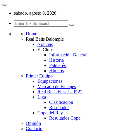
sábado, agosto 8, 2026
Home
Real Betis Balompié
Noticias
El Club
Información General
Historia
Palmarés
Himnos
Primer Equipo
Equipaciones
Mercado de Fichajes
Real Betis Futsal – Jº 22
Liga
Clasificación
Resultados
Copa del Rey
Resultados Copa
Opinión
Contacto