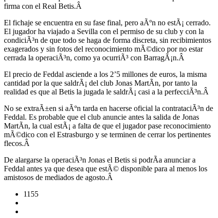
firma con el Real Betis.Â
El fichaje se encuentra en su fase final, pero aÃºn no estÃ¡ cerrado.
El jugador ha viajado a Sevilla con el permiso de su club y con la
condiciÃ³n de que todo se haga de forma discreta, sin recibimientos
exagerados y sin fotos del reconocimiento mÃ©dico por no estar
cerrada la operaciÃ³n, como ya ocurriÃ³ con BarragÃ¡n.Â
El precio de Feddal asciende a los 2’5 millones de euros, la misma
cantidad por la que saldrÃ¡ del club Jonas MartÃ­n, por tanto la
realidad es que al Betis la jugada le saldrÃ¡ casi a la perfecciÃ³n.Â
No se extraÃ±en si aÃºn tarda en hacerse oficial la contrataciÃ³n de
Feddal. Es probable que el club anuncie antes la salida de Jonas
MartÃ­n, la cual estÃ¡ a falta de que el jugador pase reconocimiento
mÃ©dico con el Estrasburgo y se terminen de cerrar los pertinentes
flecos.Â
De alargarse la operaciÃ³n Jonas el Betis si podrÃ­a anunciar a
Feddal antes ya que desea que estÃ© disponible para al menos los
amistosos de mediados de agosto.Â
1155