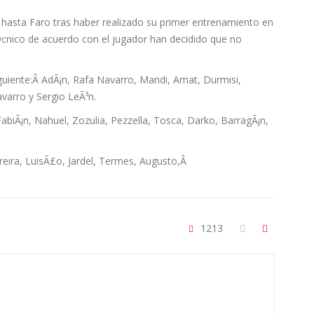
hasta Faro tras haber realizado su primer entrenamiento en
cnico de acuerdo con el jugador han decidido que no
 siguiente:Â AdÃ¡n, Rafa Navarro, Mandi, Amat, Durmisi,
varro y Sergio LeÃ³n.
biÃ¡n, Nahuel, Zozulia, Pezzella, Tosca, Darko, BarragÃ¡n,
reira, LuisÃ£o, Jardel, Termes, Augusto,Â
1213