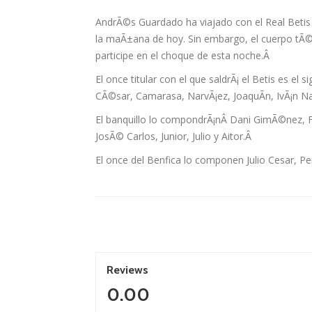
AndrÃ©s Guardado ha viajado con el Real Betis 
la maÃ±ana de hoy. Sin embargo, el cuerpo tÃ©
participe en el choque de esta noche.Â
El once titular con el que saldrÃ¡ el Betis es el
CÃ©sar, Camarasa, NarvÃ¡ez, JoaquÃ­n, IvÃ¡n Na
El banquillo lo compondrÃ¡nÂ Dani GimÃ©nez, Fa
JosÃ© Carlos, Junior, Julio y Aitor.Â
El once del Benfica lo componen Julio Cesar, Pe
Reviews
0.00