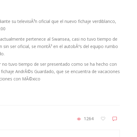
nte su televisiÃ³n oficial que el nuevo fichaje verdiblanco,
:00
ue actualmente pertenece al Swansea, casi no tuvo tiempo de
ºn sin ser oficial, se montÃ³ en el autobÃºs del equipo rumbo
do.
ador no tuvo tiempo de ser presentado como se ha hecho con
o fichaje AndrÃ©s Guardado, que se encuentra de vacaciones
raciones con MÃ©xico
1264