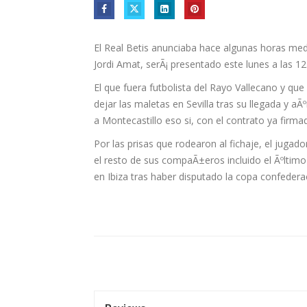
El Real Betis anunciaba hace algunas horas media
Jordi Amat, serÃ¡ presentado este lunes a las 12
El que fuera futbolista del Rayo Vallecano y q
dejar las maletas en Sevilla tras su llegada y aÃ
a Montecastillo eso si, con el contrato ya firma
Por las prisas que rodearon al fichaje, el jug
el resto de sus compaÃ±eros incluido el Ãºltim
en Ibiza tras haber disputado la copa confede