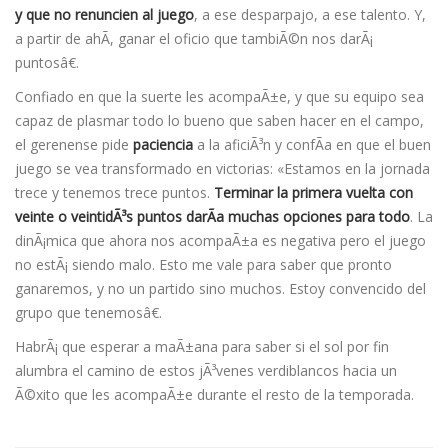
y que no renuncien al juego
, a ese desparpajo, a ese talento. Y,
a partir de ahÃ­, ganar el oficio que tambiÃ©n nos darÃ¡
puntosâ€.
Confiado en que la suerte les acompaÃ±e, y que su equipo sea
capaz de plasmar todo lo bueno que saben hacer en el campo,
el gerenense pide
paciencia
a la aficiÃ³n y confÃ­a en que el buen
juego se vea transformado en victorias: «Estamos en la jornada
trece y tenemos trece puntos.
Terminar la primera vuelta con
veinte o veintidÃ³s puntos darÃ­a muchas opciones para todo
. La
dinÃ¡mica que ahora nos acompaÃ±a es negativa pero el juego
no estÃ¡ siendo malo. Esto me vale para saber que pronto
ganaremos, y no un partido sino muchos. Estoy convencido del
grupo que tenemosâ€.
HabrÃ¡ que esperar a maÃ±ana para saber si el sol por fin
alumbra el camino de estos jÃ³venes verdiblancos hacia un
Ã©xito que les acompaÃ±e durante el resto de la temporada.