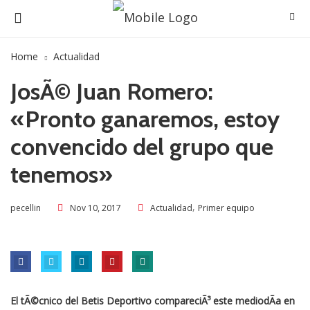
Home
Actualidad
JosÃ© Juan Romero:
«Pronto ganaremos, estoy
convencido del grupo que
tenemos»
,
Nov 10, 2017
Actualidad
Primer equipo
pecellin
El tÃ©cnico del Betis Deportivo compareciÃ³ este mediodÃ­a en