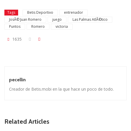
Tags
Betis Deportivo
entrenador
JosÃ© Juan Romero
juego
Las Palmas AtlÃ©tico
Puntos
Romero
victoria
1635
pecellin
Creador de Betis.mobi en la que hace un poco de todo.
Related Articles