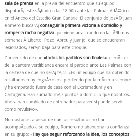
sala de prensa
en la previa del encuentro que su equipo
disputarÃ¡ este sÃ¡bado a las 18:00h ante las Palmas AtlÃ©tico
en el Anexo del Estadio Gran Canaria. El conjunto de JosÃ© Juan
Romero buscarÃ¡
conseguir la primera victoria a domicilio y
romper la racha negativa
que viene arrastrando en las Ãºltimas
semanas.Â Liberto, Pozo, Abreu y Juanjo, que se encuentran
lesionados, serÃ¡n baja para este choque.
Convencido de que
«todos los partidos son finales»
, el mÃ­ster
de la cantera verdiblanca encara el partido ante Las Palmas con
la certeza de que no serÃ¡ fÃ¡cil: «Es un equipo que ha obtenido
resultados muy engaÃ±osos, perdiendo por la mÃ­nima siempre
y ha empatado fuera de casa con el Extremadura y en
Cartagena. Han sumado mÃ¡s puntos a domicilio que nosotros.
Ahora han cambiado de entrenador para ver si puede servir
como revulsivo».
No obstante, a pesar de que los resultados no han
acompaÃ±ado a su equipo, Romero no abandona la confianza
en su grupo: «
Hay que seguir reforzando la idea, los conceptos