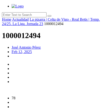
Home
Actualidad
La pizarra | Celta de Vigo - Real Betis | Temp.
24/25. La Liga. Jornada 23
1000012494
1000012494
José Antonio Pérez
Feb 12, 2025
78