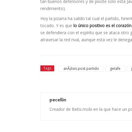
tan buenos defensores y de pivote solo está Ja
rendimiento).
Hoy la pizarra ha salido tal cual el partido, hiri
tocado. Y es que
lo único positivo es el corazó
se defendiera con el espíritu que se ataca otro 
atravesar la red rival, aunque esta vez le denega
Tags
anÃ¡lisis post partido
getafe
pecellin
Creador de Betis.mobi en la que hace un p