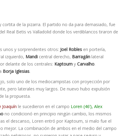
ortita de la pizarra. El partido no da para demasiado, fue
el Real Betis vs Valladolid donde los verdiblancos tiraron de
s unos y sorprendentes otros:
Joel Robles
en portería,
ral izquierdo,
Mandi
central derecho,
Barragán
lateral
r delante de los centrales:
Kaptoum
y
Carvalho
.
ta
Borja Iglesias
.
ijo, solo uno de los mediocampistas con proyección por
nte, pero laterales muy largos. De nuevo hubo expulsión
de la propuesta.
 Joaquín
le sucedieron en el campo
Loren (46’), Alex
ho
no condicionó en principio ningún cambio, los mismos
ras el descanso, Loren entró por Kaptoum, si malo fue el
ho mejor. La combinación de ambos en el medio del campo
do peligrosos, no supieron jugar a pase seguro y