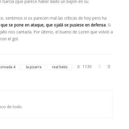
vi García (que parece haber dado un bajón en su
ente, sentimos si os parecen mal las críticas de hoy pero ha
n que se pone en ataque, que ojalá se pusiese en defensa
. Si
gallo nos cantaría. Por último, el bueno de Loren que volvió a
ron el gol.
1130
jornada 4
la pizarra
real betis
oco de todo.