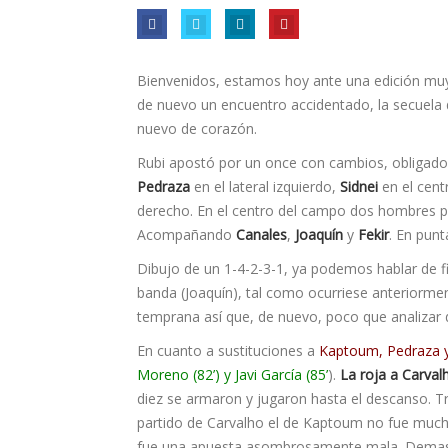
Bienvenidos, estamos hoy ante una edición muy c
de nuevo un encuentro accidentado, la secuela d
nuevo de corazón.
Rubi apostó por un once con cambios, obligado
Pedraza
en el lateral izquierdo,
Sidnei
en el cent
derecho. En el centro del campo dos hombres po
Acompañando
Canales
,
Joaquín
y
Fekir
. En pun
Dibujo de un 1-4-2-3-1, ya podemos hablar de f
banda (Joaquín), tal como ocurriese anteriorme
temprana así que, de nuevo, poco que analizar 
En cuanto a sustituciones a
Kaptoum, Pedraza y
Moreno (82’) y Javi García (85’
).
La roja a Carval
diez se armaron y jugaron hasta el descanso. T
partido de Carvalho el de Kaptoum no fue muc
fue una apuesta asombrosamente mala. Demasia