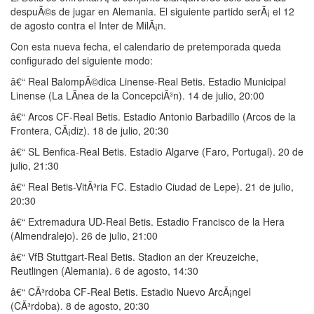
despuÃ©s de jugar en Alemania. El siguiente partido serÃ¡ el 12
de agosto contra el Inter de MilÃ¡n.
Con esta nueva fecha, el calendario de pretemporada queda
configurado del siguiente modo:
â€“ Real BalompÃ©dica Linense-Real Betis. Estadio Municipal
Linense (La LÃ­nea de la ConcepciÃ³n). 14 de julio, 20:00
â€“ Arcos CF-Real Betis. Estadio Antonio Barbadillo (Arcos de la
Frontera, CÃ¡diz). 18 de julio, 20:30
â€“ SL Benfica-Real Betis. Estadio Algarve (Faro, Portugal). 20 de
julio, 21:30
â€“ Real Betis-VitÃ³ria FC. Estadio Ciudad de Lepe). 21 de julio,
20:30
â€“ Extremadura UD-Real Betis. Estadio Francisco de la Hera
(Almendralejo). 26 de julio, 21:00
â€“ VfB Stuttgart-Real Betis. Stadion an der Kreuzeiche,
Reutlingen (Alemania). 6 de agosto, 14:30
â€“ CÃ³rdoba CF-Real Betis. Estadio Nuevo ArcÃ¡ngel
(CÃ³rdoba). 8 de agosto, 20:30