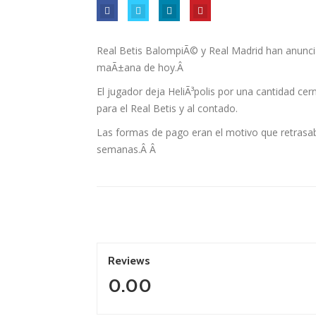
Real Betis BalompiÃ© y Real Madrid han anuncia
maÃ±ana de hoy.Â
El jugador deja HeliÃ³polis por una cantidad cer
para el Real Betis y al contado.
Las formas de pago eran el motivo que retrasaba
semanas.Â Â
Reviews
0.00