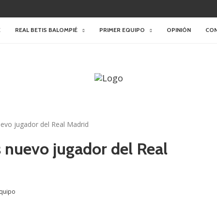
E
REAL BETIS BALOMPIÉ
PRIMER EQUIPO
OPINIÓN
CO
uevo jugador del Real Madrid
s nuevo jugador del Real
equipo