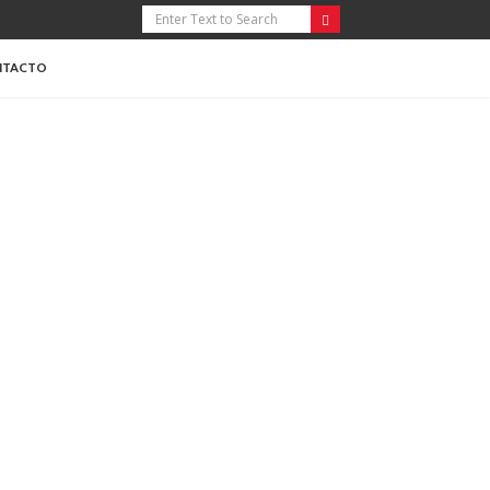
NTACTO