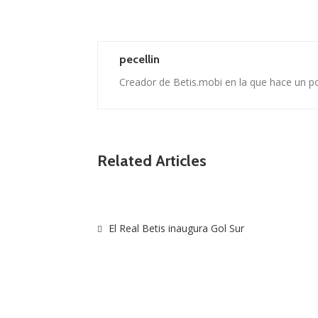
pecellin
Creador de Betis.mobi en la que hace un p
Related Articles
El Real Betis inaugura Gol Sur