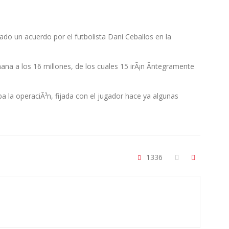
do un acuerdo por el futbolista Dani Ceballos en la
nana a los 16 millones, de los cuales 15 irÃ¡n Ã­ntegramente
 la operaciÃ³n, fijada con el jugador hace ya algunas
1336