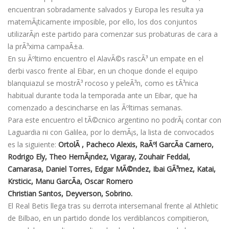
encuentran sobradamente salvados y Europa les resulta ya
matemÃ¡ticamente imposible, por ello, los dos conjuntos
utilizarÃ¡n este partido para comenzar sus probaturas de cara a
la prÃ³xima campaÃ±a.
En su Ãºltimo encuentro el AlavÃ©s rascÃ³ un empate en el
derbi vasco frente al Eibar, en un choque donde el equipo
blanquiazul se mostrÃ³ rocoso y peleÃ³n, como es tÃ³nica
habitual durante toda la temporada ante un Eibar, que ha
comenzado a descincharse en las Ãºltimas semanas.
Para este encuentro el tÃ©cnico argentino no podrÃ¡ contar con
Laguardia ni con Galilea, por lo demÃ¡s, la lista de convocados
es la siguiente:
OrtolÃ , Pacheco Alexis, RaÃºl GarcÃ­a Carnero,
Rodrigo Ely, Theo HernÃ¡ndez, Vigaray, Zouhair Feddal,
Camarasa, Daniel Torres, Edgar MÃ©ndez, Ibai GÃ³mez, Katai,
Krsticic, Manu GarcÃ­a, Oscar Romero
Christian Santos, Deyverson, Sobrino.
El Real Betis llega tras su derrota intersemanal frente al Athletic
de Bilbao, en un partido donde los verdiblancos compitieron,