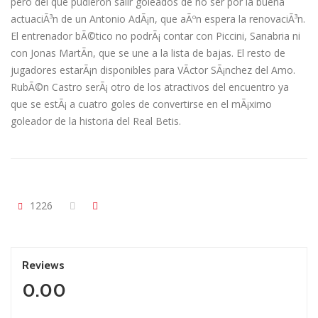
pero del que pudieron salir goleados de no ser por la buena
actuaciÃ³n de un Antonio AdÃ¡n, que aÃºn espera la renovaciÃ³n.
El entrenador bÃ©tico no podrÃ¡ contar con Piccini, Sanabria ni
con Jonas MartÃ­n, que se une a la lista de bajas. El resto de
jugadores estarÃ¡n disponibles para VÃ­ctor SÃ¡nchez del Amo.
RubÃ©n Castro serÃ¡ otro de los atractivos del encuentro ya
que se estÃ¡ a cuatro goles de convertirse en el mÃ¡ximo
goleador de la historia del Real Betis.
1226
Reviews
0.00