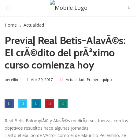
Home
Actualidad
Previa| Real Betis-AlavÃ©s:
El crÃ©dito del prÃ³ximo
curso comienza hoy
,
Abr 29, 2017
Actualidad
Primer equipo
pecellin
Real Betis BalompiÃ© y AlavÃ©s medirÃ¡n sus fuerzas con los
objetivos resueltos hace algunas jornadas.
Tanto el equipo de VÃ­ctor como el de Mauricio Pellegrino, se