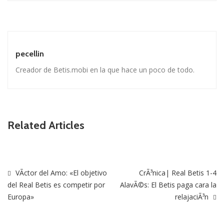
pecellin
Creador de Betis.mobi en la que hace un poco de todo.
Related Articles
VÃ­ctor del Amo: «El objetivo
CrÃ³nica| Real Betis 1-4
del Real Betis es competir por
AlavÃ©s: El Betis paga cara la
Europa»
relajaciÃ³n