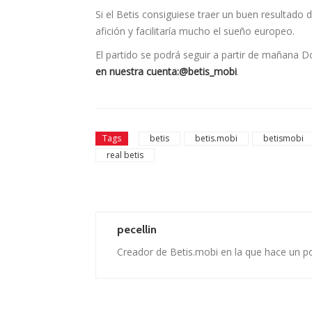
Si el Betis consiguiese traer un buen resultado 
afición y facilitaría mucho el sueño europeo.
El partido se podrá seguir a partir de mañana
en nuestra cuenta:
@betis_mobi
.
Tags
betis
betis.mobi
betismobi
real betis
pecellin
Creador de Betis.mobi en la que hace un p