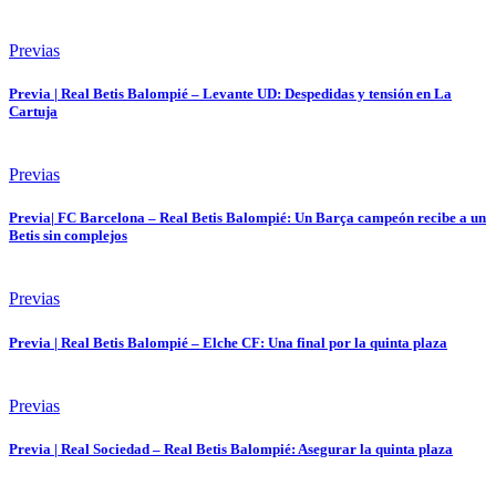
Previas
Previa | Real Betis Balompié – Levante UD: Despedidas y tensión en La
Cartuja
Previas
Previa| FC Barcelona – Real Betis Balompié: Un Barça campeón recibe a un
Betis sin complejos
Previas
Previa | Real Betis Balompié – Elche CF: Una final por la quinta plaza
Previas
Previa | Real Sociedad – Real Betis Balompié: Asegurar la quinta plaza