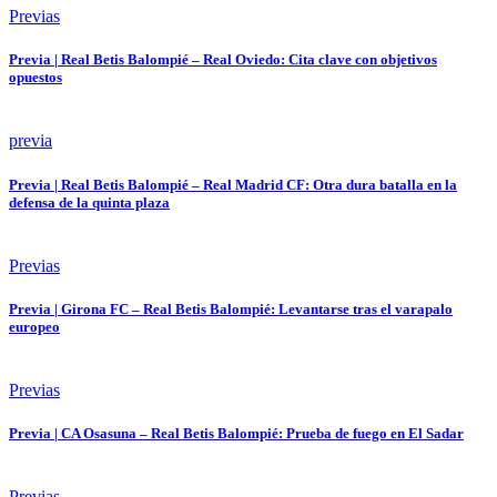
Previas
Previa | Real Betis Balompié – Real Oviedo: Cita clave con objetivos
opuestos
previa
Previa | Real Betis Balompié – Real Madrid CF: Otra dura batalla en la
defensa de la quinta plaza
Previas
Previa | Girona FC – Real Betis Balompié: Levantarse tras el varapalo
europeo
Previas
Previa | CA Osasuna – Real Betis Balompié: Prueba de fuego en El Sadar
Previas