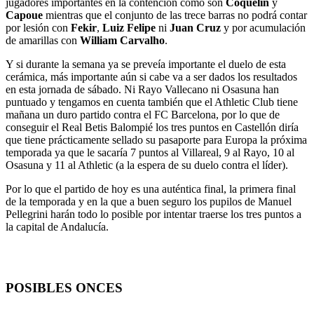
jugadores importantes en la contención como son
Coquelin
y
Capoue
mientras que el conjunto de las trece barras no podrá contar
por lesión con
Fekir
,
Luiz
Felipe
ni
Juan
Cruz
y por acumulación
de amarillas con
William
Carvalho
.
Y si durante la semana ya se preveía importante el duelo de esta
cerámica, más importante aún si cabe va a ser dados los resultados
en esta jornada de sábado. Ni Rayo Vallecano ni Osasuna han
puntuado y tengamos en cuenta también que el Athletic Club tiene
mañana un duro partido contra el FC Barcelona, por lo que de
conseguir el Real Betis Balompié los tres puntos en Castellón diría
que tiene prácticamente sellado su pasaporte para Europa la próxima
temporada ya que le sacaría 7 puntos al Villareal, 9 al Rayo, 10 al
Osasuna y 11 al Athletic (a la espera de su duelo contra el líder).
Por lo que el partido de hoy es una auténtica final, la primera final
de la temporada y en la que a buen seguro los pupilos de Manuel
Pellegrini harán todo lo posible por intentar traerse los tres puntos a
la capital de Andalucía.
POSIBLES ONCES