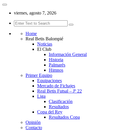
viernes, agosto 7, 2026
Home
Real Betis Balompié
Noticias
El Club
Información General
Historia
Palmarés
Himnos
Primer Equipo
Equipaciones
Mercado de Fichajes
Real Betis Futsal – Jº 22
Liga
Clasificación
Resultados
Copa del Rey
Resultados Copa
Opinión
Contacto