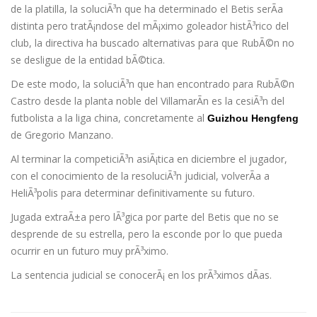
de la platilla, la soluciÃ³n que ha determinado el Betis serÃ­a
distinta pero tratÃ¡ndose del mÃ¡ximo goleador histÃ³rico del
club, la directiva ha buscado alternativas para que RubÃ©n no
se desligue de la entidad bÃ©tica.
De este modo, la soluciÃ³n que han encontrado para RubÃ©n
Castro desde la planta noble del VillamarÃ­n es la cesiÃ³n del
futbolista a la liga china, concretamente al
Guizhou Hengfeng
de Gregorio Manzano.
Al terminar la competiciÃ³n asiÃ¡tica en diciembre el jugador,
con el conocimiento de la resoluciÃ³n judicial, volverÃ­a a
HeliÃ³polis para determinar definitivamente su futuro.
Jugada extraÃ±a pero lÃ³gica por parte del Betis que no se
desprende de su estrella, pero la esconde por lo que pueda
ocurrir en un futuro muy prÃ³ximo.
La sentencia judicial se conocerÃ¡ en los prÃ³ximos dÃ­as.