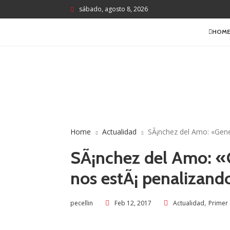
sábado, agosto 8, 2026
HOM
Home
Actualidad
SÃ¡nchez del Amo: «Gene
SÃ¡nchez del Amo: «
nos estÃ¡ penalizando
,
Feb 12, 2017
Actualidad
Primer
pecellin