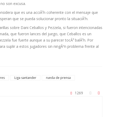
a no son excusa.
onsidera que es una acciÃ³n coherente con el mensaje que
peran que se pueda solucionar pronto la situaciÃ³n.
rillas sobre Dani Ceballos y Pezzela, si fueron intencionadas
 nada, que fueron lances del juego, que Ceballos es un
zzela fue fuerte aunque a su parecer tocÃ³ balÃ³n. Por
para suplir a estos jugadores sin ningÃºn problema frente al
rres
Liga santander
rueda de prensa
1269