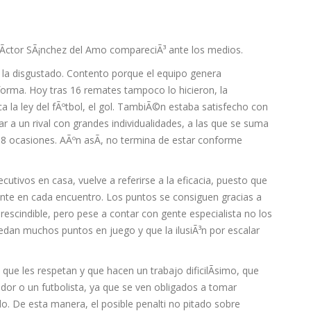
VÃ­ctor SÃ¡nchez del Amo compareciÃ³ ante los medios.
a la disgustado. Contento porque el equipo genera
forma. Hoy tras 16 remates tampoco lo hicieron, la
ca la ley del fÃºtbol, el gol. TambiÃ©n estaba satisfecho con
ar a un rival con grandes individualidades, a las que se suma
 8 ocasiones. AÃºn asÃ­, no termina de estar conforme
utivos en casa, vuelve a referirse a la eficacia, puesto que
nte en cada encuentro. Los puntos se consiguen gracias a
rescindible, pero pese a contar con gente especialista no los
edan muchos puntos en juego y que la ilusiÃ³n por escalar
 que les respetan y que hacen un trabajo dificilÃ­simo, que
or o un futbolista, ya que se ven obligados a tomar
. De esta manera, el posible penalti no pitado sobre