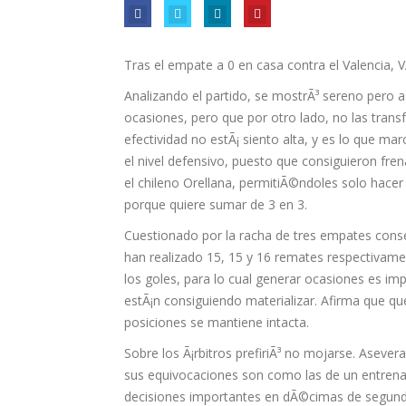
Tras el empate a 0 en casa contra el Valencia, 
Analizando el partido, se mostrÃ³ sereno pero 
ocasiones, pero que por otro lado, no las trans
efectividad no estÃ¡ siento alta, y es lo que mar
el nivel defensivo, puesto que consiguieron fren
el chileno Orellana, permitiÃ©ndoles solo hacer
porque quiere sumar de 3 en 3.
Cuestionado por la racha de tres empates consec
han realizado 15, 15 y 16 remates respectivame
los goles, para lo cual generar ocasiones es imp
estÃ¡n consiguiendo materializar. Afirma que qu
posiciones se mantiene intacta.
Sobre los Ã¡rbitros prefiriÃ³ no mojarse. Asevera
sus equivocaciones son como las de un entrenad
decisiones importantes en dÃ©cimas de segundo