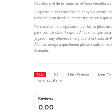
Ceballos o el de la mano en el Ã¡rea verdiblanc
Respecto a las camisetas de apoyo a Zozulia c
transmitieron desde el primer momento y que es
Para acabar, le preguntaron por las tarjetas ama
para cumplir ciclo. RespondiÃ³ que no, que para
jugador muy efervescente y que la entrada de Pe
Ãºltimo, asegura que tienen plantilla suficiente 
Granada.
Tags
0-0
Betis - Valencia
Josevi To
sanchez del amo
Reviews
0.00