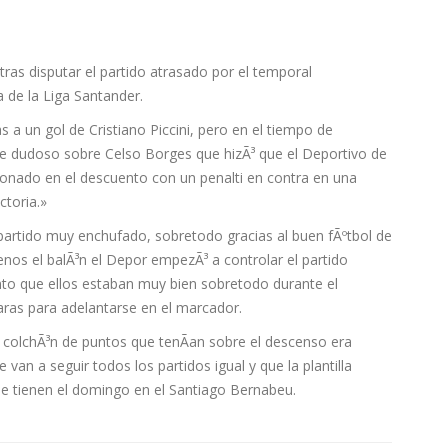
tras disputar el partido atrasado por el temporal
 de la Liga Santander.
s a un gol de Cristiano Piccini, pero en el tiempo de
que dudoso sobre Celso Borges que hizÃ³ que el Deportivo de
onado en el descuento con un penalti en contra en una
ctoria.»
artido muy enchufado, sobretodo gracias al buen fÃºtbol de
os el balÃ³n el Depor empezÃ³ a controlar el partido
to que ellos estaban muy bien sobretodo durante el
laras para adelantarse en el marcador.
l colchÃ³n de puntos que tenÃ­an sobre el descenso era
van a seguir todos los partidos igual y que la plantilla
que tienen el domingo en el Santiago Bernabeu.