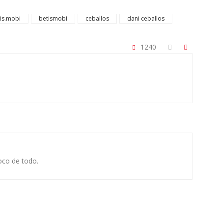
is.mobi
betismobi
ceballos
dani ceballos
1240
oco de todo.