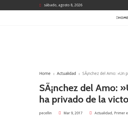
sábado, agosto 8, 2026
HOM
Home
Actualidad
SÃ¡nchez del Amo: »Un pe
SÃ¡nchez del Amo: »U
ha privado de la victo
,
Mar 9, 2017
Actualidad
Primer 
pecellin