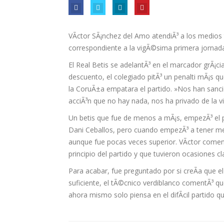
VÃ­ctor SÃ¡nchez del Amo atendiÃ³ a los medios 
correspondiente a la vigÃ©sima primera jornada
El Real Betis se adelantÃ³ en el marcador grÃ¡cia
descuento, el colegiado pitÃ³ un penalti mÃ¡s 
la CoruÃ±a empatara el partido. »Nos han sanci
acciÃ³n que no hay nada, nos ha privado de la vi
Un betis que fue de menos a mÃ¡s, empezÃ³ el p
Dani Ceballos, pero cuando empezÃ³ a tener men
aunque fue pocas veces superior. VÃ­ctor comen
principio del partido y que tuvieron ocasiones c
Para acabar, fue preguntado por si creÃ­a que e
suficiente, el tÃ©cnico verdiblanco comentÃ³ que 
ahora mismo solo piensa en el difÃ­cil partido 