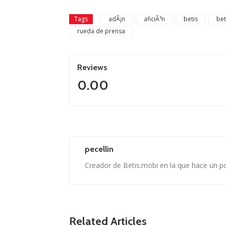
Tags
adÃ¡n
aficiÃ³n
betis
bet
rueda de prensa
Reviews
0.00
pecellin
Creador de Betis.mobi en la que hace un p
Related Articles