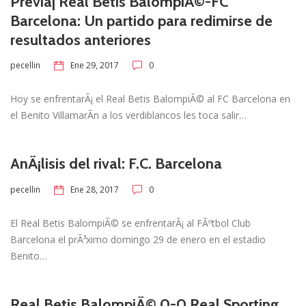
Previa| Real Betis BalompiÃ©-FC
Barcelona: Un partido para redimirse de
resultados anteriores
Ene 29, 2017
0
pecellin
Hoy se enfrentarÃ¡ el Real Betis BalompiÃ© al FC Barcelona en
el Benito VillamarÃ­n a los verdiblancos les toca salir…
AnÃ¡lisis del rival: F.C. Barcelona
Ene 28, 2017
0
pecellin
El Real Betis BalompiÃ© se enfrentarÃ¡ al FÃºtbol Club
Barcelona el prÃ³ximo domingo 29 de enero en el estadio
Benito…
Real Betis BalompiÃ© 0-0 Real Sporting