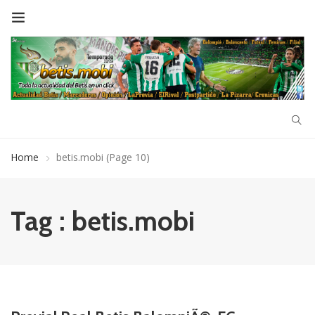
Home
betis.mobi
(Page 10)
Tag : betis.mobi