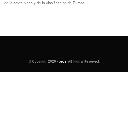
de la sexta plaza y de la clasificación de Europa…
© Copyright
2026 -
betis
. All Rights Reserved.