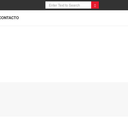
CONTACTO