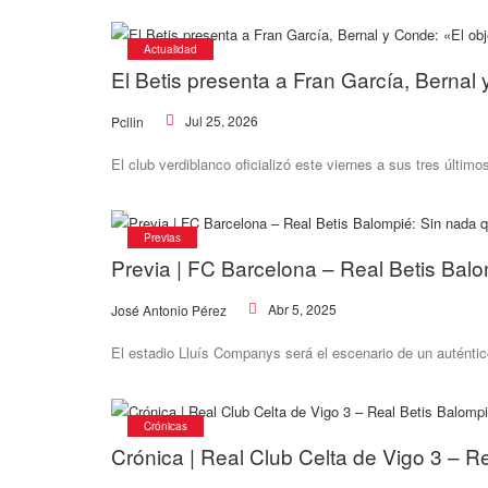
Actualidad
El Betis presenta a Fran García, Bernal
Jul 25, 2026
Pcllin
El club verdiblanco oficializó este viernes a sus tres últim
Previas
Previa | FC Barcelona – Real Betis Bal
Abr 5, 2025
José Antonio Pérez
El estadio Lluís Companys será el escenario de un auténtic
Crónicas
Crónica | Real Club Celta de Vigo 3 – R