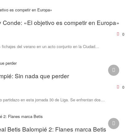
 y Conde: «El objetivo es competir en Europa»
0
os fichajes del verano en un acto conjunto en la Ciudad…
ompié: Sin nada que perder
0
o partidazo en esta jornada 30 de Liga. Se enfrentan dos…
eal Betis Balompié 2: Flanes marca Betis