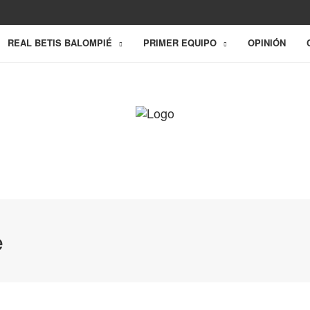
REAL BETIS BALOMPIÉ
PRIMER EQUIPO
OPINIÓN
e