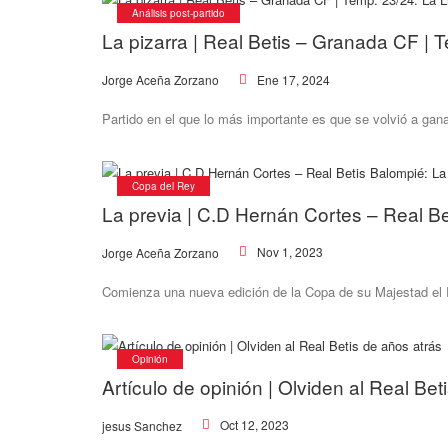
Análisis post-partido
La pizarra | Real Betis – Granada CF | 
Ene 17, 2024
Jorge Aceña Zorzano
Partido en el que lo más importante es que se volvió a ga
Copa del Rey
La previa | C.D Hernán Cortes – Real B
Nov 1, 2023
Jorge Aceña Zorzano
Comienza una nueva edición de la Copa de su Majestad el
Opinión
Artículo de opinión | Olviden al Real Bet
Oct 12, 2023
jesus Sanchez