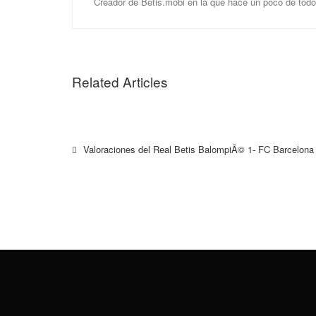
Creador de Betis.mobi en la que hace un poco de todo
Related Articles
Valoraciones del Real Betis BalompiÃ© 1- FC Barcelona