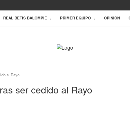
REAL BETIS BALOMPIÉ
PRIMER EQUIPO
OPINIÓN
dido al Rayo
tras ser cedido al Rayo