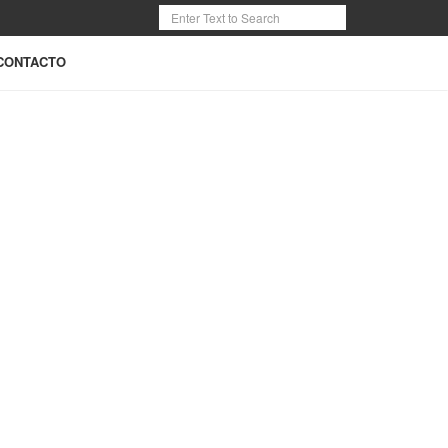
CONTACTO