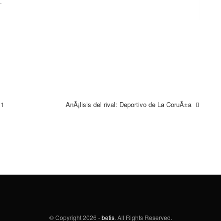
.
 1
AnÃ¡lisis del rival: Deportivo de La CoruÃ±a
© Copyright
2026 -
betis
. All Rights Reserved.