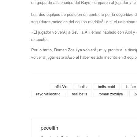
un grupo de aficionados del Rayo increparon al jugador y le
Los dos equipos se pusieron en contacto por la seguridad d
seguidores radicales del equipo madrileÃ±o si el ucraniano s
»El jugador volverÃ¡ a Sevilla.Â Hemos hablado con Ã©l y e
respecto.
Por lo tanto, Roman Zozulya volverÃ¡ muy pronto a la disci
volver a jugar este aÃ±o al haber estado inscrito en 3 equ
Tags
aficiÃ³n
betis
betis.mobi
betis
rayo vallecano
real betis
roman zozulya
Z
pecellin