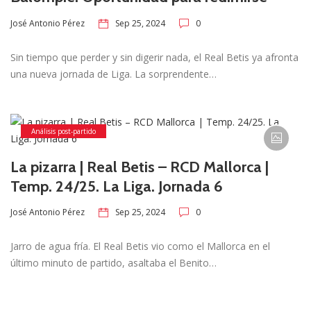
Sep 25, 2024
0
José Antonio Pérez
Sin tiempo que perder y sin digerir nada, el Real Betis ya afronta
una nueva jornada de Liga. La sorprendente…
Análisis post-partido
La pizarra | Real Betis – RCD Mallorca |
Temp. 24/25. La Liga. Jornada 6
Sep 25, 2024
0
José Antonio Pérez
Jarro de agua fría. El Real Betis vio como el Mallorca en el
último minuto de partido, asaltaba el Benito…