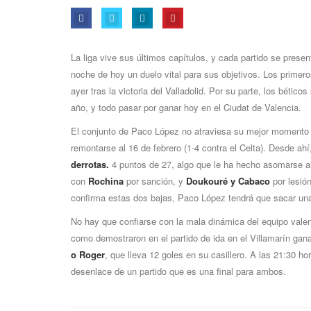
La liga vive sus últimos capítulos, y cada partido se presen
noche de hoy un duelo vital para sus objetivos. Los primer
ayer tras la victoria del Valladolid. Por su parte, los bétic
año, y todo pasar por ganar hoy en el Ciudat de Valencia.
El conjunto de Paco López no atraviesa su mejor momento d
remontarse al 16 de febrero (1-4 contra el Celta). Desde ah
derrotas.
4 puntos de 27, algo que le ha hecho asomarse al 
con
Rochina
por sanción, y
Doukouré y Cabaco
por lesió
confirma estas dos bajas, Paco López tendrá que sacar una
No hay que confiarse con la mala dinámica del equipo valenc
como demostraron en el partido de ida en el Villamarín g
o Roger
, que lleva 12 goles en su casillero. A las 21:30 ho
desenlace de un partido que es una final para ambos.