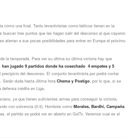
ta como una final. Tanto levantinistas como béticos tienen en la
os buscan tres puntos que les hagan salir del descenso al que cayeron
os se aferran a sus pocas posibilidades para entrar en Europa el próximo
e la temporada. Para ver su última su última victoria hay que
í,
han jugado 9 partidos donde ha cosechado 4 empates y 5
precipicio del descenso. El conjunto levantinista por podrá contar
n. Serán duda hasta última hora
Chema y Postigo
, por lo que, si se
 defensa inédita en Liga.
iano, ya que tienen suficientes armas para conseguir la victoria,
anando con solvencia (0-3). Hombres como
Morales, Bardhi, Campaña
ras, el partido se podrá ver en abierto en GolTv. Veremos cual es el