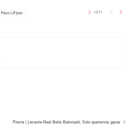
1071
Paco LÃ³pez
.
Previa | Levante-Real Betis Balompié; Solo queremos ganar